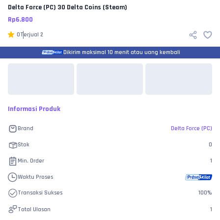
Delta Force (PC)
30 Delta Coins (Steam)
Rp
6.800
0
Terjual
2
Dikirim maksimal 10 menit atau uang kembali
Informasi Produk
Brand
Delta Force (PC)
Stok
0
Min. Order
1
Waktu Proses
Transaksi Sukses
100
%
Total Ulasan
1