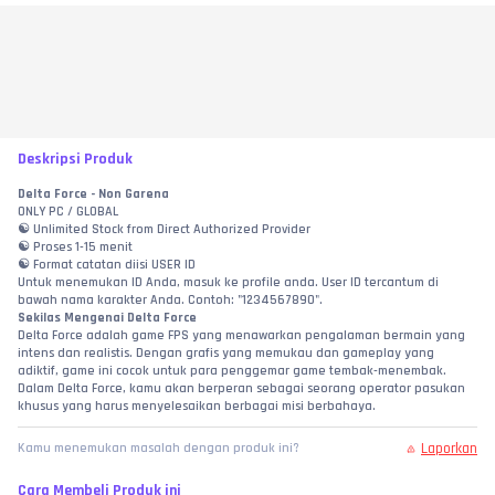
Deskripsi Produk
Delta Force - Non Garena
ONLY PC / GLOBAL
☯ Unlimited Stock from Direct Authorized Provider
☯ Proses 1-15 menit
☯ Format catatan diisi USER ID
Untuk menemukan ID Anda, masuk ke profile anda. User ID tercantum di 
bawah nama karakter Anda. Contoh: "1234567890". 
Sekilas Mengenai Delta Force
Delta Force adalah game FPS yang menawarkan pengalaman bermain yang 
intens dan realistis. Dengan grafis yang memukau dan gameplay yang 
adiktif, game ini cocok untuk para penggemar game tembak-menembak. 
Dalam Delta Force, kamu akan berperan sebagai seorang operator pasukan 
khusus yang harus menyelesaikan berbagai misi berbahaya.
Laporkan
Kamu menemukan masalah dengan produk ini?
Cara Membeli Produk ini