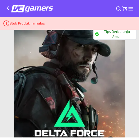
Home
Top Up Game Delta Force (PC)
30 Delta Coins (Steam)
Stok Produk ini habis
Tips Berbelanja
Aman