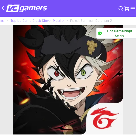
me
Top Up Game Black Clover Mobile
Paket Summon Bulanan 2
Tips Berbelanja
Aman