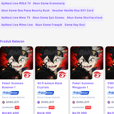
Aplikasi Live MOLA TV
Akun Game Grammarly
Akun Game One Piece Bounty Rush
Voucher Vanilla Visa Gift Card
Aplikasi Live Nimo TV
Akun Game Epic Games
Akun Game Shutterstock
Aplikasi Live Mimo Live
Akun Game Freepik
Game Key Osu!
Produk Relevan
Paket Summon
40 Premium Black
Paket Summon
2180
Bulanan 1
Crystals
Mingguan 1
Crys
Black Clover Mobile
Black Clover Mobile
Black Clover Mobile
Black
BANGJEFF
BANGJEFF
BANGJEFF
B
6
%
30
%
30
%
Rp150.000
Rp20.000
Rp100.000
Rp80
Rp140.400
Rp14.100
Rp70.200
Rp7