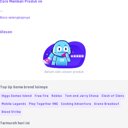
Cara Membeli Produk ini
...
Baca selengkapnya
Ulasan
Belum ada ulasan produk
Top Up Game brand lainnya
Higgs Games Island
Free Fire
Roblox
Tom and Jerry Chase
Clash of Clans
Mobile Legends
Play Together VNG
Cooking Adventure
Arena Breakout
Blood Strike
Termurah hari ini