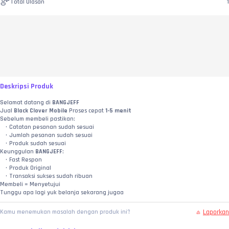
Total Ulasan
1
Deskripsi Produk
Selamat datang di 
BANGJEFF
Jual 
Black Clover Mobile
 Proses cepat 
1-5 menit
Sebelum membeli pastikan:
Catatan pesanan sudah sesuai
Jumlah pesanan sudah sesuai
Produk sudah sesuai
Keunggulan 
BANGJEFF
:
Fast Respon
Produk Original
Transaksi sukses sudah ribuan
Membeli = Menyetujui
Tunggu apa lagi yuk belanja sekarang jugaa
Laporkan
Kamu menemukan masalah dengan produk ini?