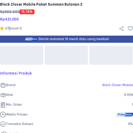
Black Clover Mobile
Paket Summon Bulanan 2
Rp
500.000
15.76
%
Rp
421.200
0
Terjual
0
Dikirim maksimal 10 menit atau uang kembali
Informasi Produk
Brand
Black Clover Mobile
Stok
9.999
Min. Order
1
Waktu Proses
Transaksi Sukses
0
%