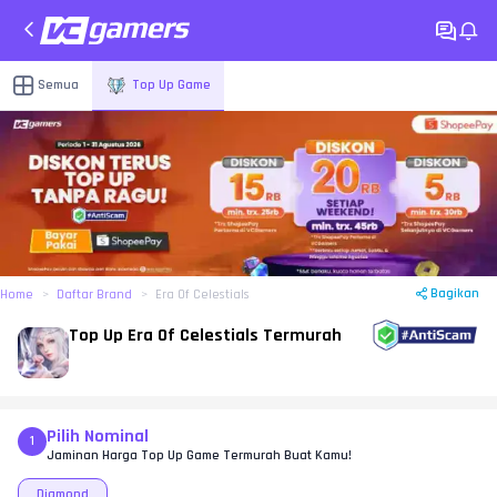
Semua
Top Up Game
Bagikan
Home
Daftar Brand
Era Of Celestials
Top Up Era Of Celestials Termurah
Pilih Nominal
1
Jaminan Harga Top Up Game Termurah Buat Kamu!
Diamond