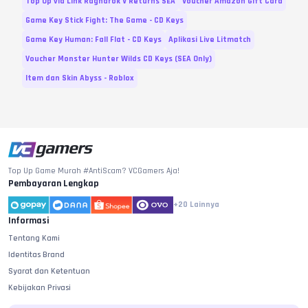
Top Up via Link Ragnarok V Returns SEA
Voucher Amazon Gift Card
Game Key Stick Fight: The Game - CD Keys
Game Key Human: Fall Flat - CD Keys
Aplikasi Live Litmatch
Voucher Monster Hunter Wilds CD Keys (SEA Only)
Item dan Skin Abyss - Roblox
Top Up Game Murah #AntiScam? VCGamers Aja!
Pembayaran Lengkap
+20
Lainnya
Informasi
Tentang Kami
Identitas Brand
Syarat dan Ketentuan
Kebijakan Privasi