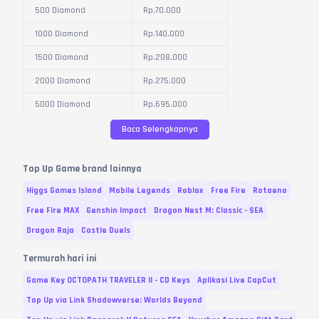
500 Diamond
Rp.
70.000
1000 Diamond
Rp.
140.000
1500 Diamond
Rp.
208.000
2000 Diamond
Rp.
275.000
5000 Diamond
Rp.
695.000
10000 Diamond
Rp.
1.380.000
Baca Selengkapnya
Variasi dan Harga diperbarui pada
07
Agustus
2026
Top Up Game brand lainnya
Higgs Games Island
Mobile Legends
Roblox
Free Fire
Rotaeno
Free Fire MAX
Genshin Impact
Dragon Nest M: Classic - SEA
Dragon Raja
Castle Duels
Termurah hari ini
Game Key OCTOPATH TRAVELER II - CD Keys
Aplikasi Live CapCut
Top Up via Link Shadowverse: Worlds Beyond