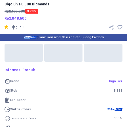
Bigo Live
6.000 Diamonds
Rp
2.128.000
3.73
%
Rp
2.048.600
0
Terjual
1
Dikirim maksimal 10 menit atau uang kembali
Informasi Produk
Brand
Bigo Live
Stok
9.998
Min. Order
1
Waktu Proses
Transaksi Sukses
100
%