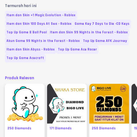
Termurah hari ini
Item dan Skin +1 Magic Evolution - Roblox
Item dan Skin 100 Days At Sea - Roblox
Game Key 7 Days to Die -CD Keys
Top Up Game 8 Ball Pool
Item dan Skin 99 Nights in the Forest - Roblox
Akun Game 99 Nights in the Forest - Roblox
Top Up Game AFK Journey
Item dan Skin Abyss - Roblox
Top Up Game Ace Racer
Top Up Game Acecraft
Produk Relevan
250 Diamonds
171 Diamonds
250 Diamonds
1