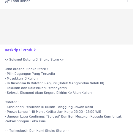
Total Ulasan
1
Deskripsi Produk
-_- Selamat Datang Di Shaka Store -_- 
Cara order di Shaka Store : 
- Pilih Dagangan Yang Tersedia
- Masukkan ID Kalian
- Isi Nickname Di Catatan Penjual (Untuk Menghindari Salah ID) 
- Lakukan dan Selesaikan Pembayaran 
- Selesai, Diamond Akan Segera Dikirim Ke Akun Kalian
Catatan : 
- Kesalahan Penulisan ID Bukan Tanggung Jawab Kami 
- Proses Lancar 1-10 Menit Ketika Jam Kerja 08:00 - 22:00 WIB
- Jangan Lupa Konfirmasi "Selesai" Dan Beri Masukan Kepada Kami Untuk 
Perkembangan Toko Kami
-_- Terimakasih Dari Kami Shaka Store -_-