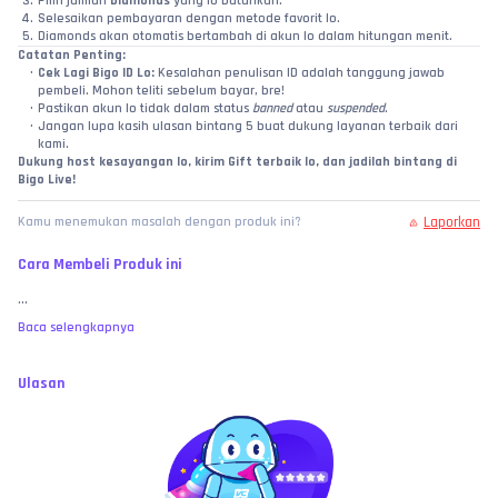
Pilih jumlah 
Diamonds
 yang lo butuhkan.
Selesaikan pembayaran dengan metode favorit lo.
Diamonds akan otomatis bertambah di akun lo dalam hitungan menit.
Catatan Penting:
Cek Lagi Bigo ID Lo:
 Kesalahan penulisan ID adalah tanggung jawab 
pembeli. Mohon teliti sebelum bayar, bre!
Pastikan akun lo tidak dalam status 
banned
 atau 
suspended
.
Jangan lupa kasih ulasan bintang 5 buat dukung layanan terbaik dari 
kami.
Dukung host kesayangan lo, kirim Gift terbaik lo, dan jadilah bintang di 
Bigo Live!
Laporkan
Kamu menemukan masalah dengan produk ini?
Cara Membeli Produk ini
...
Baca selengkapnya
Ulasan