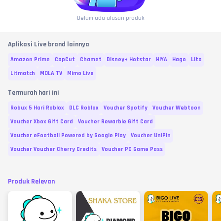
Belum ada ulasan produk
Aplikasi Live brand lainnya
Amazon Prime
CapCut
Chamet
Disney+ Hotstar
HIYA
Hago
Lita
Litmatch
MOLA TV
Mimo Live
Termurah hari ini
Robux 5 Hari Roblox
DLC Roblox
Voucher Spotify
Voucher Webtoon
Voucher Xbox Gift Card
Voucher Rewarble Gift Card
Voucher eFootball Powered by Google Play
Voucher UniPin
Voucher Voucher Cherry Credits
Voucher PC Game Pass
Produk Relevan