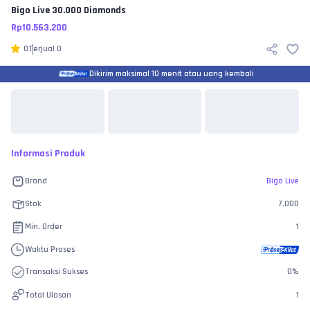
Bigo Live
30.000 Diamonds
Rp
10.563.200
0
Terjual
0
Dikirim maksimal 10 menit atau uang kembali
Informasi Produk
Brand
Bigo Live
Stok
7.000
Min. Order
1
Waktu Proses
Transaksi Sukses
0
%
Total Ulasan
1