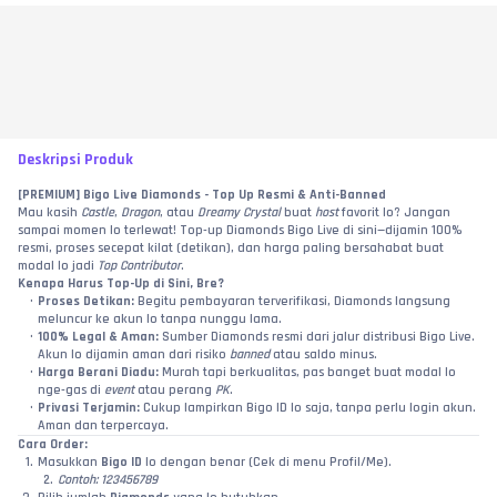
Deskripsi Produk
[PREMIUM] Bigo Live Diamonds - Top Up Resmi & Anti-Banned
Mau kasih 
Castle
, 
Dragon
, atau 
Dreamy Crystal
 buat 
host
 favorit lo? Jangan 
sampai momen lo terlewat! Top-up Diamonds Bigo Live di sini—dijamin 100% 
resmi, proses secepat kilat (detikan), dan harga paling bersahabat buat 
modal lo jadi 
Top Contributor
.
Kenapa Harus Top-Up di Sini, Bre?
Proses Detikan:
 Begitu pembayaran terverifikasi, Diamonds langsung 
meluncur ke akun lo tanpa nunggu lama.
100% Legal & Aman:
 Sumber Diamonds resmi dari jalur distribusi Bigo Live. 
Akun lo dijamin aman dari risiko 
banned
 atau saldo minus.
Harga Berani Diadu:
 Murah tapi berkualitas, pas banget buat modal lo 
nge-gas di 
event
 atau perang 
PK
.
Privasi Terjamin:
 Cukup lampirkan Bigo ID lo saja, tanpa perlu login akun. 
Aman dan terpercaya.
Cara Order:
Masukkan 
Bigo ID
 lo dengan benar (Cek di menu Profil/Me).
Contoh: 123456789