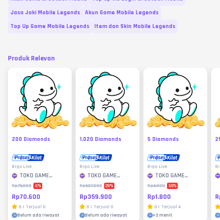
Jasa Joki Mobile Legends
Akun Game Mobile Legends
Top Up Game Mobile Legends
Item dan Skin Mobile Legends
Produk Relevan
200 Diamonds
1.020 Diamonds
5 Diamonds
2
Bigo Live
Bigo Live
Bigo Live
Bi
TOKO GAME
TOKO GAME
TOKO GAME
MURAH
MURAH
MURAH
6
%
29
%
55
%
Rp75.000
Rp507.000
Rp4.000
Rp70.600
Rp359.900
Rp1.800
R
0
|
Terjual
0
0
|
Terjual
0
0
|
Terjual
4
Belum ada riwayat
Belum ada riwayat
±
2 menit