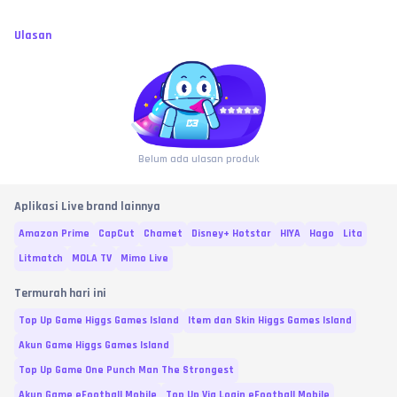
Ulasan
Belum ada ulasan produk
Aplikasi Live brand lainnya
Amazon Prime
CapCut
Chamet
Disney+ Hotstar
HIYA
Hago
Lita
Litmatch
MOLA TV
Mimo Live
Termurah hari ini
Top Up Game Higgs Games Island
Item dan Skin Higgs Games Island
Akun Game Higgs Games Island
Top Up Game One Punch Man The Strongest
Akun Game eFootball Mobile
Top Up Via Login eFootball Mobile