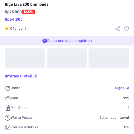
Bigo Live
200 Diamonds
Rp
75.000
13.6
%
Rp
64.800
0
Terjual
0
Belum ada data pengiriman
Informasi Produk
Brand
Bigo Live
Stok
999
Min. Order
1
Waktu Proses
Belum ada riwayat
Transaksi Sukses
0
%