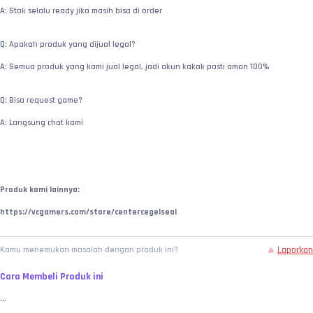
A: Stok selalu ready jika masih bisa di order
Q: Apakah produk yang dijual legal?
A: Semua produk yang kami jual legal, jadi akun kakak pasti aman 100%
Q: Bisa request game?
A: Langsung chat kami
Produk kami lainnya:
https://vcgamers.com/store/centercegelseal
Laporkan
Kamu menemukan masalah dengan produk ini?
Cara Membeli Produk ini
...