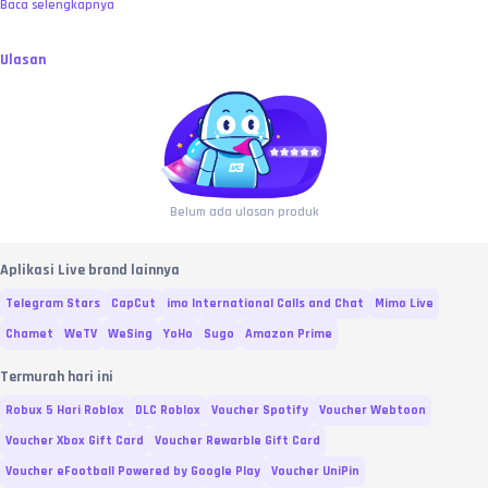
Baca selengkapnya
Ulasan
Belum ada ulasan produk
Aplikasi Live brand lainnya
Telegram Stars
CapCut
imo International Calls and Chat
Mimo Live
Chamet
WeTV
WeSing
YoHo
Sugo
Amazon Prime
Termurah hari ini
Robux 5 Hari Roblox
DLC Roblox
Voucher Spotify
Voucher Webtoon
Voucher Xbox Gift Card
Voucher Rewarble Gift Card
Voucher eFootball Powered by Google Play
Voucher UniPin