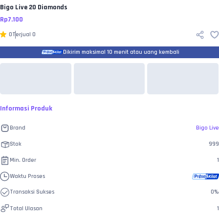
Bigo Live
20 Diamonds
Rp
7.100
0
Terjual
0
Dikirim maksimal 10 menit atau uang kembali
Informasi Produk
Brand
Bigo Live
Stok
999
Min. Order
1
Waktu Proses
Transaksi Sukses
0
%
Total Ulasan
1