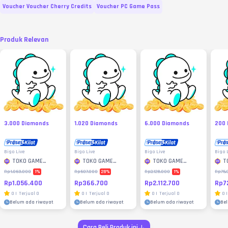
Voucher Voucher Cherry Credits
Voucher PC Game Pass
Produk Relevan
3.000 Diamonds
1.020 Diamonds
6.000 Diamonds
200 
Bigo Live
Bigo Live
Bigo Live
Bigo 
TOKO GAME
TOKO GAME
TOKO GAME
T
MURAH
MURAH
MURAH
M
1
%
28
%
1
%
Rp1.063.000
Rp507.000
Rp2.128.000
Rp75.
Rp1.056.400
Rp366.700
Rp2.112.700
Rp7
0
|
Terjual
0
0
|
Terjual
0
0
|
Terjual
0
0
|
Belum ada riwayat
Belum ada riwayat
Belum ada riwayat
Be
Cara Beli Produk ini