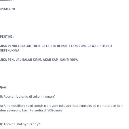
12345678
PENTING:
JIKA PEMBELI SALAH TULIS DATA, ITU BERARTI TANGGUNG JAWAB PEMBELI 
SEPENUHNYA
JIKA PENJUAL SALAH KIRIM, AKAN KAMI GANTI 100%
QnA:
Q: Apakah belanja di toko ini aman?
A: Alhamdulillah kami sudah melayani ratusan ribu transaksi di marketplace lain, 
dan sekarang kami tersedia di VCGamers
Q: Apakah stoknya ready?