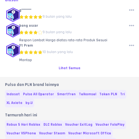
Ulasan
g********
9 bulan yang lalu
bang oscar
9 bulan yang lalu
Respon Lambat Harga diatas rata-rata Produk Sesuai
Yt Prem
10 bulan yang lalu
Mantap
Lihat Semua
Pulsa dan PLN brand lainnya
Indosat
Pulsa All Operator
Smartfren
Telkomsel
Token PLN
Tri
XL Axiata
by.U
Termurah hari ini
Robux 5 Hari Roblox
DLC Roblox
Voucher ExitLag
Voucher FolaPlay
Voucher VSPhone
Voucher Steam
Voucher Microsoft Office