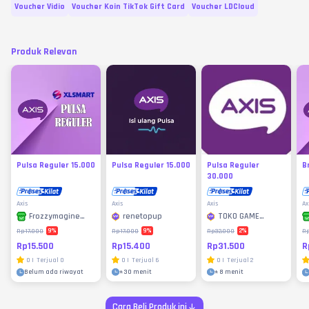
Voucher Vidio
Voucher Koin TikTok Gift Card
Voucher LDCloud
Produk Relevan
Pulsa Reguler 15.000
Pulsa Reguler 15.000
Pulsa Reguler
B
30.000
Axis
Axis
Axis
Ax
renetopup
TOKO GAME
Frozzymagine
MURAH
Store
9
%
2
%
9
%
Rp17.000
Rp32.000
Rp17.000
R
Rp15.400
Rp31.500
Rp15.500
R
0
|
Terjual
6
0
|
Terjual
2
0
|
Terjual
0
±
30 menit
±
8 menit
Belum ada riwayat
Cara Beli Produk ini