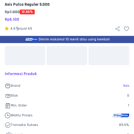
Axis
Pulsa Reguler 5.000
Rp
7.000
12.86
%
Rp
6.100
4.6
Terjual
69
Dikirim maksimal 10 menit atau uang kembali
Informasi Produk
Brand
Axis
Stok
0
Min. Order
1
Waktu Proses
Transaksi Sukses
89.6
%