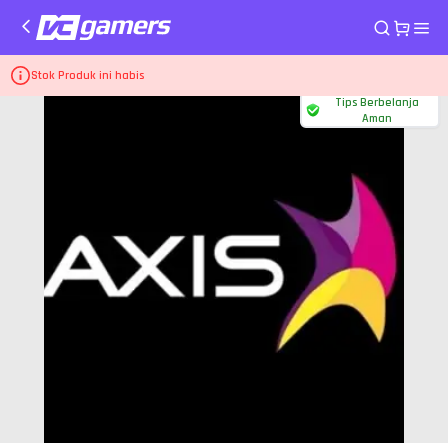
Home
Pulsa dan PLN Axis
Pulsa Reguler 5.000
Stok Produk ini habis
Tips Berbelanja
Aman