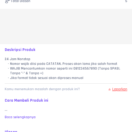
Total Ulasan
5
Deskripsi Produk
24 Jam Nonstop
Nomor wajib diisi pada CATATAN, Proses akan lama jika salah format
WAJIB Mencantumkan nomor seperti ini 081234567890 (Tanpa SPASI, 
Tanpa "-" & Tanpa +)
Jika format tidak sesuai akan diproses manual
Laporkan
Kamu menemukan masalah dengan produk ini?
Cara Membeli Produk ini
...
Baca selengkapnya