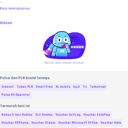
...
MEMBELI SAMA DENGAN MENYETUJUI:
 Dengan melakukan transaksi dan 
pembayaran di toko ini, pembeli dianggap telah membaca, memahami, dan 
Baca selengkapnya
MENYETUJUI
 seluruh syarat, ketentuan, serta batas garansi yang berlaku di 
atas. No refund atas kesalahan murni user, bre! 🧐
Ulasan
Belum ada ulasan produk
Pulsa dan PLN brand lainnya
Indosat
Token PLN
Smartfren
XL Axiata
by.U
Tri
Telkomsel
Pulsa All Operator
Termurah hari ini
Robux 5 Hari Roblox
DLC Roblox
Voucher ExitLag
Voucher FolaPlay
Voucher VSPhone
Voucher Steam
Voucher Microsoft Office
Voucher Vidio