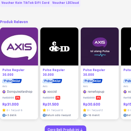
Voucher Koin TikTok Gift Card
Voucher LDCloud
Produk Relevan
Pulsa Reguler
Pulsa Reguler
Pulsa Reguler
Puls
30.000
30.000
30.000
Axis
Axis
Axis
Axis
Donquixoteshop
xoccid
renetopup
x
3
%
2
%
4
%
Rp32.000
Rp32.000
Rp32.000
Rp17.
Rp31.000
Rp31.500
Rp30.600
Rp1
0
|
Terjual
6
0
|
Terjual
0
0
|
Terjual
2
0
|
±
3 detik
Belum ada riwayat
±
16 menit
Be
Cara Beli Produk ini