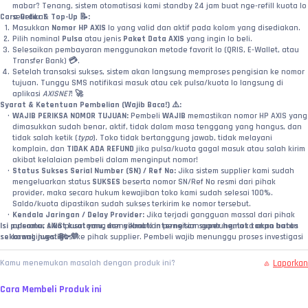
mabar? Tenang, sistem otomatisasi kami standby 24 jam buat nge-refill kuota lo 
Cara Order & Top-Up 📝:
seketika!
Masukkan 
Nomor HP AXIS
 lo yang valid dan aktif pada kolom yang disediakan.
Pilih nominal 
Pulsa
 atau jenis 
Paket Data AXIS
 yang ingin lo beli.
Selesaikan pembayaran menggunakan metode favorit lo (QRIS, E-Wallet, atau 
Transfer Bank) 💳.
Setelah transaksi sukses, sistem akan langsung memproses pengisian ke nomor 
tujuan. Tunggu SMS notifikasi masuk atau cek pulsa/kuota lo langsung di 
aplikasi 
AXISNET
! 🚀
Syarat & Ketentuan Pembelian (Wajib Baca!) ⚠️:
WAJIB PERIKSA NOMOR TUJUAN:
 Pembeli 
WAJIB
 memastikan nomor HP AXIS yang 
dimasukkan sudah benar, aktif, tidak dalam masa tenggang yang hangus, dan 
tidak salah ketik (
typo
). Toko tidak bertanggung jawab, tidak melayani 
komplain, dan 
TIDAK ADA REFUND
 jika pulsa/kuota gagal masuk atau salah kirim 
akibat kelalaian pembeli dalam menginput nomor!
Status Sukses Serial Number (SN) / Ref No:
 Jika sistem supplier kami sudah 
mengeluarkan status 
SUKSES
 beserta nomor SN/Ref No resmi dari pihak 
provider, maka secara hukum kewajiban toko kami sudah selesai 100%. 
Saldo/kuota dipastikan sudah sukses terkirim ke nomor tersebut.
Kendala Jaringan / Delay Provider:
 Jika terjadi gangguan massal dari pihak 
Isi pulsamu, sikat kuotamu, dan nikmati internetan super hemat tanpa batas 
operator AXIS pusat yang menyebabkan pengisian gantung, toko akan bantu 
sekarang juga! 🌐✨💜
kawal investigasi ke pihak supplier. Pembeli wajib menunggu proses investigasi 
maksimal 1x24 jam.
Wajib Video Unboxing / Bukti Valid:
 Jika terjadi klaim pesanan sukses tapi 
Laporkan
Kamu menemukan masalah dengan produk ini?
pulsa/kuota belum masuk, pembeli wajib melampirkan video tanpa potong (
no-
cut/no-edit
) yang memperlihatkan riwayat transaksi web toko, detail nomor yang 
Cara Membeli Produk ini
diinput, hingga pengecekan langsung ke dalam aplikasi 
AXISNET
 atau dial 
321#
sebagai bukti investigasi ke operator pusat.