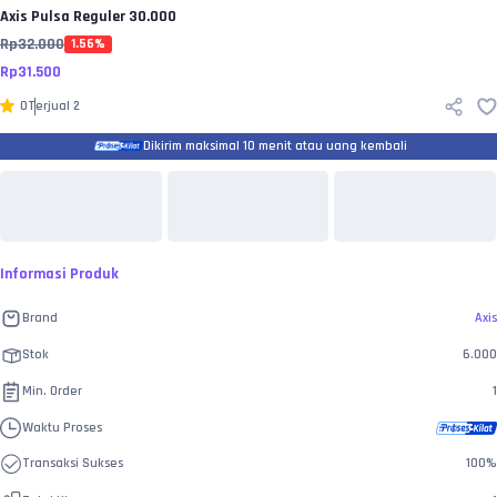
Axis
Pulsa Reguler 30.000
Rp
32.000
1.56
%
Rp
31.500
0
Terjual
2
Dikirim maksimal 10 menit atau uang kembali
Informasi Produk
Brand
Axis
Stok
6.000
Min. Order
1
Waktu Proses
Transaksi Sukses
100
%