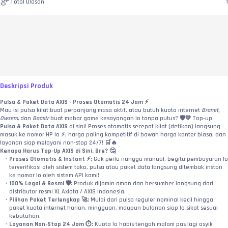
Total Ulasan
1
Deskripsi Produk
Pulsa & Paket Data AXIS - Proses Otomatis 24 Jam ⚡
Mau isi pulsa kilat buat perpanjang masa aktif, atau butuh kuota internet 
Bronet, 
Owsem,
 dan 
Boostr
 buat mabar game kesayangan lo tanpa putus? 🛡️💜 Top-up 
Pulsa & Paket Data AXIS
 di sini! Proses otomatis secepat kilat (detikan) langsung 
masuk ke nomor HP lo ⚡, harga paling kompetitif di bawah harga konter biasa, dan 
layanan siap melayani non-stop 24/7! 🛒🔥
Kenapa Harus Top-Up AXIS di Sini, Bre? 🤔
Proses Otomatis & Instant ⚡:
 Gak perlu nunggu manual, begitu pembayaran lo 
terverifikasi oleh sistem toko, pulsa atau paket data langsung ditembak instan 
ke nomor lo oleh sistem API kami!
100% Legal & Resmi 🛡️:
 Produk dijamin aman dan bersumber langsung dari 
distributor resmi XL Axiata / AXIS Indonesia.
Pilihan Paket Terlengkap 🚀:
 Mulai dari pulsa reguler nominal kecil hingga 
paket kuota internet harian, mingguan, maupun bulanan siap lo sikat sesuai 
kebutuhan.
Layanan Non-Stop 24 Jam ⏱️:
 Kuota lo habis tengah malam pas lagi asyik 