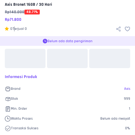
Axis
Bronet 16GB / 30 Hari
Rp
140.000
48.71
%
Rp
71.800
0
Terjual
0
Belum ada data pengiriman
Informasi Produk
Brand
Axis
Stok
999
Min. Order
1
Waktu Proses
Belum ada riwayat
Transaksi Sukses
0
%