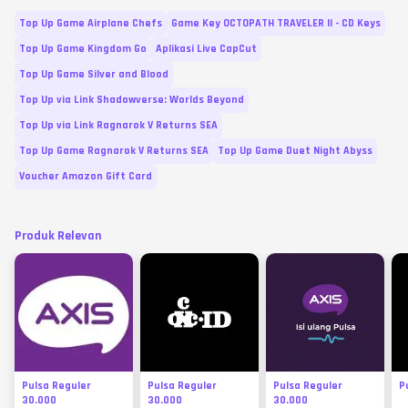
Top Up Game Airplane Chefs
Game Key OCTOPATH TRAVELER II - CD Keys
Top Up Game Kingdom Go
Aplikasi Live CapCut
Top Up Game Silver and Blood
Top Up via Link Shadowverse: Worlds Beyond
Top Up via Link Ragnarok V Returns SEA
Top Up Game Ragnarok V Returns SEA
Top Up Game Duet Night Abyss
Voucher Amazon Gift Card
Produk Relevan
Pulsa Reguler
Pulsa Reguler
Pulsa Reguler
P
30.000
30.000
30.000