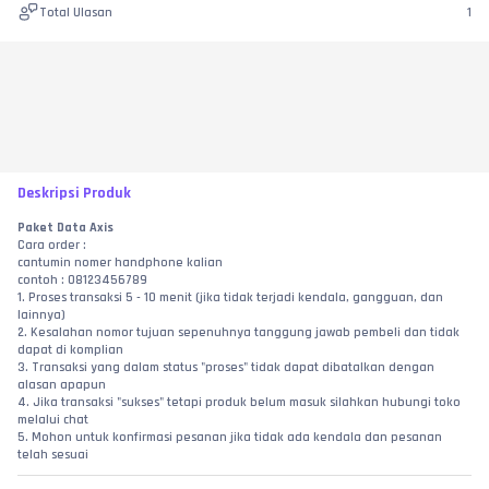
Total Ulasan
1
Deskripsi Produk
Paket Data Axis
Cara order :
cantumin nomer handphone kalian
contoh : 08123456789
1. Proses transaksi 5 - 10 menit (jika tidak terjadi kendala, gangguan, dan 
lainnya)
2. Kesalahan nomor tujuan sepenuhnya tanggung jawab pembeli dan tidak 
dapat di komplian
3. Transaksi yang dalam status "proses" tidak dapat dibatalkan dengan 
alasan apapun
4. Jika transaksi "sukses" tetapi produk belum masuk silahkan hubungi toko 
melalui chat
5. Mohon untuk konfirmasi pesanan jika tidak ada kendala dan pesanan 
telah sesuai