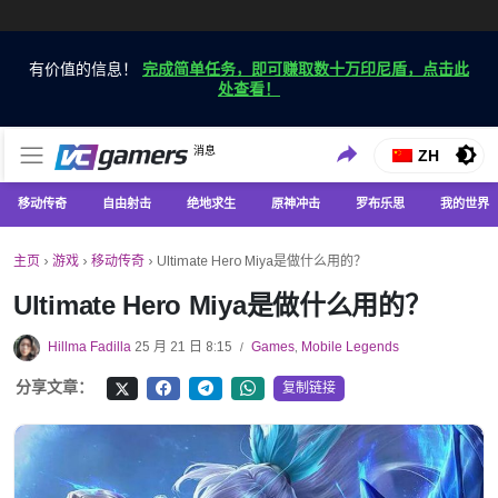
有价值的信息！
完成简单任务，即可赚取数十万印尼盾，点击此
处查看！
仅在 VCGamers 获取最新的游戏新闻
消息
VC游戏新闻
ZH
移动传奇
自由射击
绝地求生
原神冲击
罗布乐思
我的世界
主页
›
游戏
›
移动传奇
›
Ultimate Hero Miya是做什么用的？
Ultimate Hero Miya是做什么用的？
Hillma Fadilla
25 月 21 日 8:15
Games
,
Mobile Legends
/
分享文章：
复制链接