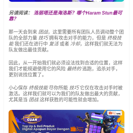
另请阅读：
洛丽塔还是海洛斯？哪个Haram Stun最可
靠？
那一天会到来
团战
，这里需要所有团队人员调动整个团
队的全部力量
技巧
拥有攻击对手的能力，但是
终极技
能
我们还在进行中
复活
或者
冷却
，这样我们就无法为
队友做出最佳贡献。
因此，从一开始我们就必须设法找到合适的位置，这样
我们才能规避使用它的风险
最终的
逃跑，追杀对手，
更别说找位置了。
小心保存
终极技能
尽你所能
技巧
它仅在攻击对手时被
激活。这样我们就可以为我们的队友做出最大的贡献，
尤其是当
团战
.这样获胜的可能性就会增加。