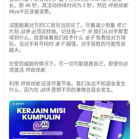
长，即 46 秒，其活动持续时间为 2 秒，然后
终极技能
Miya不应该被浪费。
试图脱离对方的CC就另当别论了。尽量减少用量
死亡
片刻
战争
必须这样做。记住每一个
杀
我们从对手那里
得到什么，就意味着我们给予什么
金子
免费给对方球
队。当对手有号码时
金子
越强，对手获胜的可能性就
越大。
在受到威胁的情况下，尽一切可能拯救自己，即使你必
须激活
终极技能
.
利用
终极技能
应该尽量节省。我们永远不知道会发生
什么，因为在
战场
意想不到的事情总是会发生。