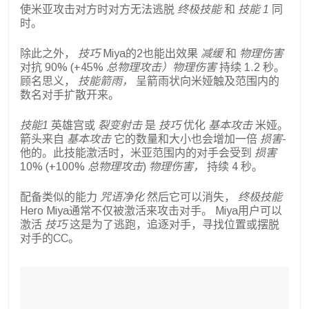
使米亚攻击对方时对方无法逃脱
终极技能
和
技能 1
同
时。
除此之外，
技巧
Miya的2也能出效果
减缓
和
物理伤害
对抗 90% (+45%
总物理攻击）物理伤害
持续 1.2 秒。
顾名思义，
技能箭雨，
呈箭雨状向米娅触及范围内的
数名对手扩散开来。
技能1
英雄宫或
裂变射击
是
技巧
优化
基本攻击
米娅。
箭头来自
基本攻击
它的数量和大小也会增加一倍
损害
-
他的。此技能激活时，米亚范围内的对手会受到
损害
10% (+100%
总物理攻击
)
物理伤害，
持续 4 秒。
配备类似的能力
咒语净化
然后它可以消失，
终极技能
Hero Miya通常不仅被激活来攻击对手。 Miya用户可以
激活
技巧
这是为了逃跑，追逐对手，寻找位置或摆脱
对手的CC。