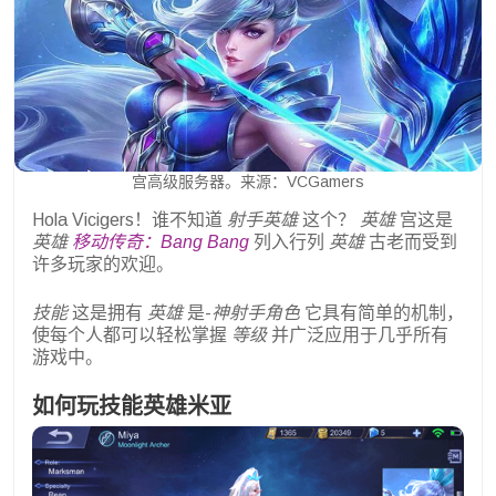
宫高级服务器。来源：VCGamers
Hola Vicigers！谁不知道
射手英雄
这个？
英雄
宫这是
英雄
移动传奇：Bang Bang
列入行列
英雄
古老而受到
许多玩家的欢迎。
技能
这是拥有
英雄
是-
神射手角色
它具有简单的机制，
使每个人都可以轻松掌握
等级
并广泛应用于几乎所有
游戏中。
如何玩技能英雄米亚