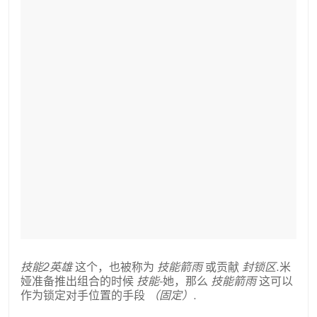
技能2英雄
这个，也被称为
技能箭雨
或贡献
封锁区
.米
娅准备推出组合的时候
技能-
她，那么
技能箭雨
这可以
作为锁定对手位置的手段
（固定）
.