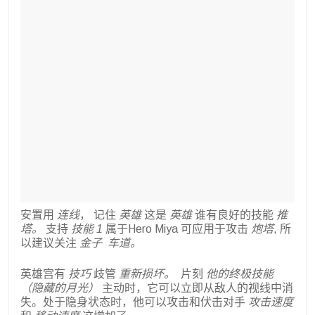
安置用
连线
， 记住
英雄
这是
英雄
谁有良好的技能
推
塔。
支持
技能 1
属于Hero Miya 可应用于攻击
炮塔
, 所
以建议关注
金子
车道。
英雄宫有
技巧
歧管
重新损坏。
片刻
他的终极技能
（隐藏的月光）
主动时，它可以立即从敌人的视线中消
失。处于隐身状态时，他可以攻击和伏击对手
攻击速度