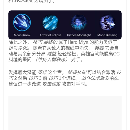
和
移动速度
这增加了。
除此之外，
技巧
最终的
属于Hero Miya 的能力类似于
拼写净化。
随着它从敌人的视线中消失，
英雄
它会自
动与其余部分分离
减益
.轻轻松松，英雄宫就能脱离CC
纠缠的瞬间
（维持人群秩序）
对手。
发挥最大潜能
英雄
这个宫，
终极技能
可以结合激活
技
巧
2 然后
技巧
3 前
技巧
1个连续。
战斗法术激发
强烈
建议进一步改进
攻击速度
攻击对手时。