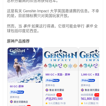
总积分最高的队伍将获得冠军。
这是有关 Genshin Impact 大学英国邀请赛的信息。不幸
的是，目前锦标赛只对英国玩家开放。
然而，当
事件
如果这行得通，它很可能会举行
事件
全
球包括印度尼西亚。
原神产品推荐
980 GC + 奖励 - 原神
1,980 GC + 奖励 - 
原神冲击
原神冲击
60 GC-原神
鲁迪·斯托雷兹
鲁迪·斯托雷兹
卢比36万
65万印尼盾
18%
13%
原神冲击
卢比293,500
561,800 印尼盾
唐吉诃德商店
5.0 |已售出 79 份
5.0 |已售出 75 份