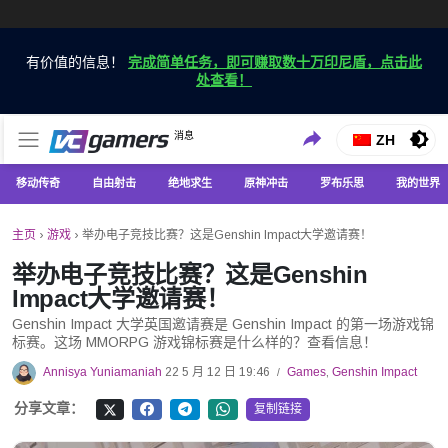
有价值的信息！
完成简单任务，即可赚取数十万印尼盾，点击此
处查看！
仅在 VCGamers 获取最新的游戏新闻
消息
VC游戏新闻
ZH
移动传奇
自由射击
绝地求生
原神冲击
罗布乐思
我的世界
主页
›
游戏
›
举办电子竞技比赛？这是Genshin Impact大学邀请赛！
举办电子竞技比赛？这是Genshin
Impact大学邀请赛！
Genshin Impact 大学英国邀请赛是 Genshin Impact 的第一场游戏锦
标赛。这场 MMORPG 游戏锦标赛是什么样的？查看信息！
Annisya Yuniamaniah
22 5 月 12 日 19:46
Games
,
Genshin Impact
/
分享文章：
复制链接