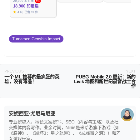
20,000 印尼盾
5%
18,900 印尼盾
4.6 | 已售 91 件
Turnamen Genshin Impact
PREVIOUS
NEXT
一个 ML 推荐的最疯狂的英
PUBG Mobile 2.0 更新：新的
雄，没有毒品！
Livik 地图和新世纪福音战士合
作
安妮西亚·尤尼马尼亚
专业撰稿人，擅长文案撰写、SEO（内容与策略）以及社
交媒体内容写作。业余时间，Ninis是米哈游旗下游戏（如
《原神》、《崩坏3：星之轨道》、《忒弥斯之泪》）和乙
女游戏玩家。