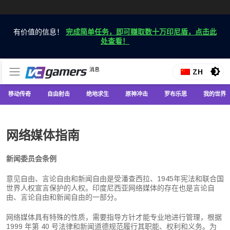
Skip
to
有价值的信息！
完成简单任务，即可赚取数十万印尼盾，点击此
content
处查看！
仅在 VCGamers 获取最新的游戏新闻
消息
VC游戏新闻
ZH
移动传奇
自由射击
绝地求生
原神冲击
罗布乐思
我的世界
网络媒体指南
新闻委员会条例
意见自由、言论自由和新闻自由是受潘查西拉、1945年宪法和联合国
世界人权宣言保护的人权。印度尼西亚网络媒体的存在也是言论自
由、言论自由和新闻自由的一部分。
网络媒体具有特殊的性质，需要指导方针才能专业地进行管理，根据
1999 年第 40 号法律和新闻道德规范履行其职能、权利和义务。为