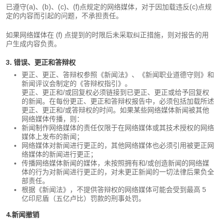
已遵守(a)、(b)、(c)、(f)点规定的网络媒体，对于因加载违反(c)点规
定的内容而引起的问题，不承担责任。
如果网络媒体在 (f) 点提到的时限后未采取纠正措施，则对报告的用
户生成内容负责。
3. 错误、更正和答辩权
更正、更正、答辩权参照《新闻法》、《新闻职业道德守则》和
新闻评议会制定的《答辩权指引》。
更正、更正和/或回复权必须链接到已更正、更正或给予回复权
的新闻。在每份更正、更正和答辩权报告中，必须包括加载所述
更正、更正和/或答辩权的时间。如果某些网络媒体新闻被其他
网络媒体传播，则：
新闻制作网络媒体的责任仅限于在网络媒体或其技术授权的网络
媒体上发布的新闻；
网络媒体对新闻进行更正的，其他网络媒体也必须引用被更正网
络媒体的新闻进行更正；
传播网络媒体新闻的媒体，未按照拥有和/或创造新闻的网络媒
体的行为对新闻进行更正的，对未更正新闻的一切法律后果负全
部责任。
根据《新闻法》，不提供答辩权的网络媒体可能会受到最高 5
亿印尼盾（五亿卢比）罚款的刑事处罚。
4.新闻撤销