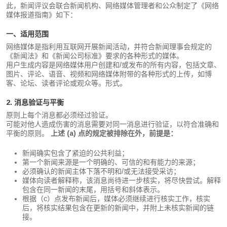
此，新闻评议会联合新闻机构、网络媒体管理者和公众制定了《网络
媒体报道指南》如下：
一、适用范围
网络媒体是指利用互联网开展新闻活动，并符合新闻理事会规定的
《新闻法》和《新闻公司标准》要求的各种形式的媒体。
用户生成内容是网络媒体用户创建和/或发布的所有内容，包括文章、
图片、评论、语音、视频和网络媒体附带的各种形式的上传，如博
客、论坛、读者评论或观众等。形式。
2. 消息验证与平衡
原则上每个消息都必须经过验证。
可能对他人造成伤害的消息需要对同一消息进行验证，以符合准确和
平衡的原则。
上述 (a) 点的规定被排除在外，前提是：
新闻确实包含了紧迫的公共利益；
第一个新闻来源是一个明确的、可信的和有能力的来源；
必须确认的新闻主体下落不明和/或无法接受采访；
媒体向读者解释称，该消息尚待进一步核实，将尽快尝试。解释
包含在同一新闻的末尾，用括号和斜体表示。
根据（c）点发布新闻后，媒体必须继续进行核实工作，核实
后，将核实结果包含在更新的新闻中，并附上未核实新闻的链
接。