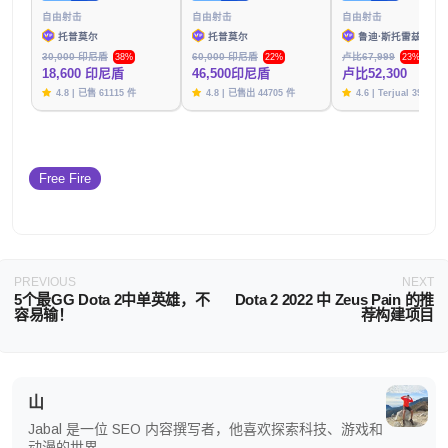
自由射击
自由射击
自由射击
托普莫尔
托普莫尔
鲁迪·斯托雷兹
30,000 印尼盾
60,000 印尼盾
卢比67,999
38%
22%
23%
18,600 印尼盾
46,500印尼盾
卢比52,300
4.8 | 已售 61115 件
4.8 | 已售出 44705 件
4.6 | Terjual 39783
Free Fire
PREVIOUS
NEXT
5个最GG Dota 2中单英雄，不
Dota 2 2022 中 Zeus Pain 的推
容易输！
荐构建项目
山
Jabal 是一位 SEO 内容撰写者，他喜欢探索科技、游戏和
动漫的世界。