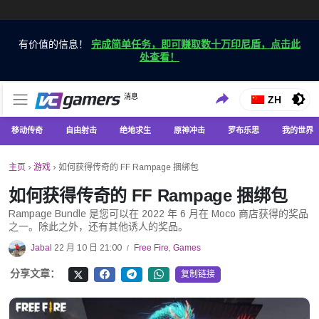
有价值的信息！
完成简单任务，即可赚取数十万印尼盾，点击此
处查看！
仅在 VCGamers 获取最新的游戏新闻
消息
VC游戏新闻
ZH
移动传奇
自由射击
绝地求生
原神冲击
罗布乐思
我的世界
主页
›
游戏
›
如何获得传奇的 FF Rampage 捆绑包
如何获得传奇的 FF Rampage 捆绑包
Rampage Bundle 是您可以在 2022 年 6 月在 Moco 商店获得的奖品
之一。除此之外，还有其他诱人的奖品。
Jabal
22 月 10 日 21:00
Free Fire
,
Games
/
分享文章：
复制链接