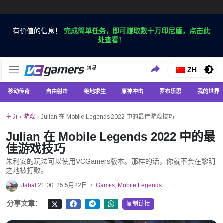
有价值的信息！
完成简单任务，即可赚取数十万印尼盾，点击此
处查看！
仅在 VCGamers 获取最新的游戏新闻
消息
VC游戏新闻
ZH
移动传奇
自由射击
绝地求生
原神冲击
罗布乐思
我的世界
主页
›
游戏
›
Julian 在 Mobile Legends 2022 中的最佳游戏技巧
Julian 在 Mobile Legends 2022 中的最
佳游戏技巧
朱利安的玩法可以使用VCGamers版本。那样的话，你就不会在黎明
之地被打败。
Jabal
21:00, 25 5月22日
Games
,
Mobile Legends
/
分享文章：
复制链接