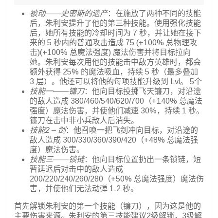
被动——史密斯的遗产
：在施放了两种不同的技能
后，朱利安提升了他的第三种技能。使用强化技能
后，她所有技能的冷却时间为 7 秒，并让她在接下
来的 5 秒内的普通攻击造成 75 (+100% 总物理攻
击)(+100% 总魔法强度) 魔法伤害并将目标拉向
她。朱利安每次用他的技能击中敌方英雄时，都会
额外获得 25% 的魔法吸血，持续 5 秒（最多叠加
3 层）。他还可以将他的每项技能升级到 Lvl。 5个
技能一——镰刀
：他向目标投掷飞天镰刀，对沿途
的敌人造成 380/460/540/620/700（+140% 总魔法
强度）魔法伤害，并使他们减速 30%，持续 1 秒。
镰刀在击中非小兵敌人后消失。
技能2 – 剑
：他召唤一把飞剑冲向目标，对沿途的
敌人造成 300/330/360/390/420（+48% 总魔法强
度）魔法伤害。
技能三——锁链
：他向目标位置扔出一条锁链，短
暂延迟后对击中的敌人造成
200/220/240/260/280（+50% 总魔法强度）魔法伤
害，并使他们无法动弹 1.2 秒。
首先解锁朱利安的第一个技能（镰刀），因为这是他的
主要伤害来源。朱利安的第三技能建议2级解锁，3级解