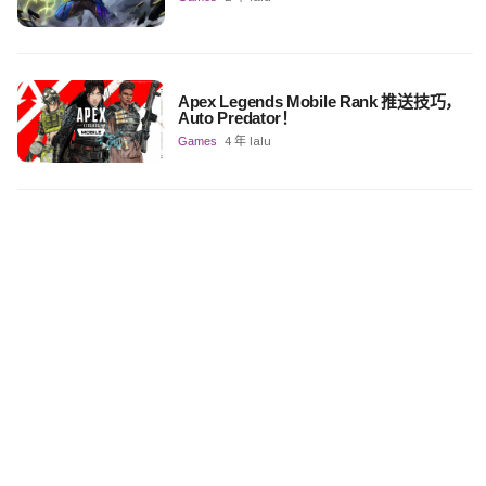
Apex Legends Mobile Rank 推送技巧，
Auto Predator！
Games
4 年 lalu