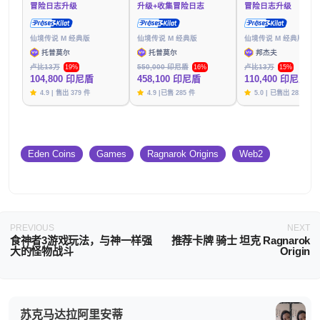
冒险日志升级
升级+收集冒险日志
冒险日志升级
仙境传说 M 经典版
仙境传说 M 经典版
仙境传说 M 经典版
托普莫尔
托普莫尔
邦杰夫
卢比13万
550,000 印尼盾
卢比13万
19%
16%
15%
104,800 印尼盾
458,100 印尼盾
110,400 印尼盾
4.9 | 售出 379 件
4.9 |已售 285 件
5.0 | 已售出 281 件
Eden Coins
Games
Ragnarok Origins
Web2
PREVIOUS
NEXT
食神者3游戏玩法，与神一样强
推荐卡牌 骑士 坦克 Ragnarok
大的怪物战斗
Origin
苏克马达拉阿里安蒂