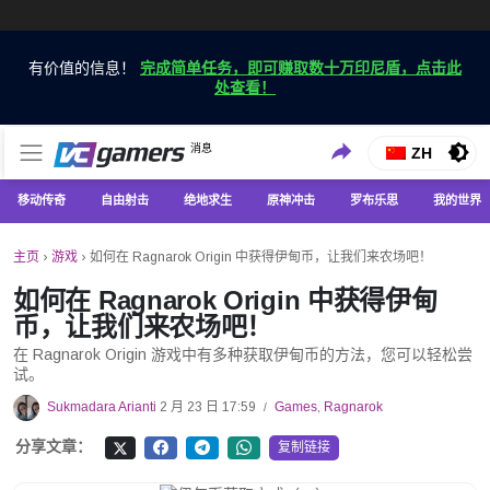
有价值的信息！
完成简单任务，即可赚取数十万印尼盾，点击此
处查看！
仅在 VCGamers 获取最新的游戏新闻
消息
VC游戏新闻
ZH
移动传奇
自由射击
绝地求生
原神冲击
罗布乐思
我的世界
主页
›
游戏
›
如何在 Ragnarok Origin 中获得伊甸币，让我们来农场吧！
如何在 Ragnarok Origin 中获得伊甸
币，让我们来农场吧！
在 Ragnarok Origin 游戏中有多种获取伊甸币的方法，您可以轻松尝
试。
Sukmadara Arianti
2 月 23 日 17:59
Games
,
Ragnarok
/
分享文章：
复制链接