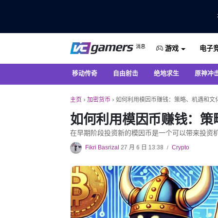
仅在 VCGamers 获取最新的游戏新闻
消息
电子
VC游戏新闻
游戏
移动传奇
自由射击
绝地求生
原神冲
主页
›
加密货币
›
如何利用模因币赚钱：策略、机遇和文
如何利用模因币赚钱：策
在早期阶段投资新的模因币是一个可以带来投资
Fikri Basrizal
27 月 6 日 13:38
Crypto
/