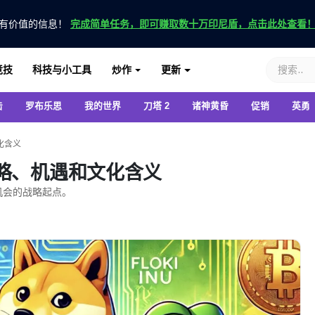
有价值的信息！
完成简单任务，即可赚取数十万印尼盾，点击此处查看
竞技
科技与小工具
炒作
更新
击
罗布乐思
我的世界
刀塔 2
诸神黄昏
促销
英勇
化含义
略、机遇和文化含义
机会的战略起点。