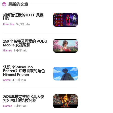
最新的文章
如何验证我的 ID FF 风扇
UID
Free Fire
9 小时 lalu
150 个独特又可爱的 PUBG
Mobile 女孩昵称
Games
9 小时 lalu
认识《Sousou no
Frieren》中最喜欢的角色
Himmel Frieren
Anime
4 小时 lalu
2026年最完整的《真人快
打》PS2终结技列表
Games
9 小时 lalu