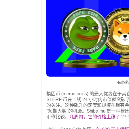
有趣的
模因币 (meme coins) 的最大优势在
SLERF 币在上线 24 小时内市值就突破了
的关注。这种飙升的速度和规模在现有
“短期大奖”的机会。Shiba Inu 是一种
币作比较
。几周内，它的价格上涨了 27,0