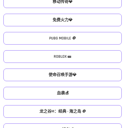
移动传奇💎
免费火力💎
PUBG MOBILE 🪙
ROBLOX 🎫
使命召唤手游💎
血袭💰
龙之谷M：经典 - 海之岛 🪙