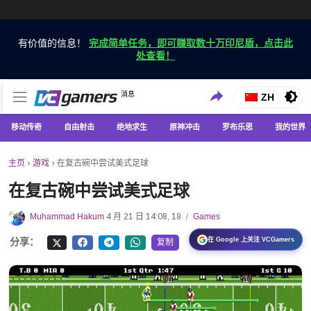
有价值的信息！
完成简单任务，即可赚取数十万印尼盾，点击此
处查看！
仅在 VCGamers 获取最新的游戏新闻
消息
VC游戏新闻
ZH
移动传奇
自由射击
绝地求生
原神冲击
罗布乐思
我的世界
主页
›
游戏
›
在复古碗中尝试美式足球
在复古碗中尝试美式足球
Muhammad Hakum
4 月 21 日 14:08, 18
Games
/
在 Google 上关注 VCGamers
分享：
复制