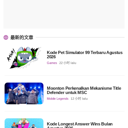
最新的文章
Kode Pet Simulator 99 Terbaru Agustus
2026
Games
22 小时 lalu
Moonton Perkenalkan Mekanisme Title
Defender untuk MSC
Mobile Legends
12 小时 lalu
Kode Longest Answer Wins Bulan