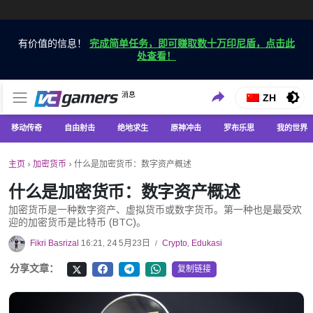
有价值的信息！
完成简单任务，即可赚取数十万印尼盾，点击此
处查看！
仅在 VCGamers 获取最新的游戏新闻
消息
VC游戏新闻
ZH
移动传奇
自由射击
绝地求生
原神冲击
罗布乐思
我的世界
主页
›
加密货币
›
什么是加密货币：数字资产概述
什么是加密货币：数字资产概述
加密货币是一种数字资产、虚拟货币或数字货币。第一种也是最受欢
迎的加密货币是比特币 (BTC)。
Fikri Basrizal
16:21, 24 5月23日
Crypto
,
Edukasi
/
分享文章：
复制链接