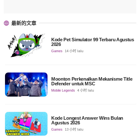
最新的文章
Kode Pet Simulator 99 Terbaru Agustus
2026
Games
14 小时 lalu
Moonton Perkenalkan Mekanisme Title
Defender untuk MSC
Mobile Legends
4 小时 lalu
Kode Longest Answer Wins Bulan
Agustus 2026
Games
13 小时 lalu