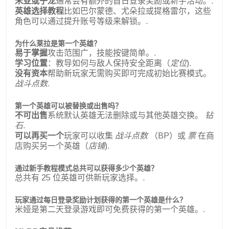
米亚或子龙
通常会有额外的首日登录奖励或新手活动。.
英雄选择教程
比如巴尔蒙德、尤朵拉或提格雷尔，这些
角色可以通过提升账号等级来解锁。.
为什么莱拉是第一个英雄？
易于掌握
攻击范围广，技能按键简单。.
学习位置
：教导如何与敌人保持安全距离（
定位
).
没有资本
帮助新玩家无需购买即可完成初始比赛模式。
战斗点数
.
第一个英雄可以被替换或出售吗？
不可出售
系统默认英雄无法删除或与其他英雄交换。
钻
石
.
可以再买一个
玩家可以收集
战斗点数
（BP）或
票
在商
店购买另一个英雄（
店铺
).
通过新手教程模式总共可以获得多少个英雄？
总共有 25 位英雄可供新玩家选择。.
玩家通过每日登录奖励计划获得的第一个英雄是什么？
米娅是第二天登录游戏即可免费获得的第一个英雄。.