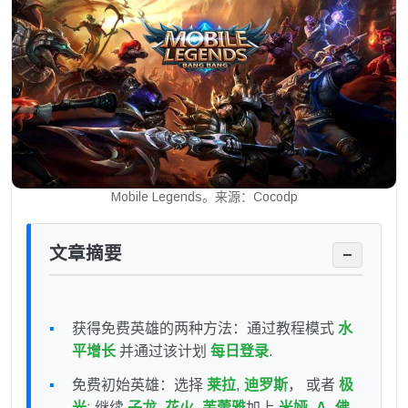
Mobile Legends。来源：Cocodp
文章摘要
−
获得免费英雄的两种方法：通过教程模式
水
平增长
并通过该计划
每日登录
.
免费初始英雄：选择
莱拉
,
迪罗斯
， 或者
极
光
; 继续
子龙
,
花火
,
芙蕾雅
加上
米娅
,
Α
,
佛