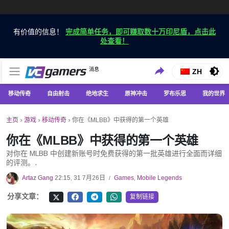
有价值的信息！
完成简单任务，即可赚取数十万印尼盾，点击此
处查看！
仅在 VCGamers 获取最新的游戏新闻
消息
VC游戏新闻
ZH
移动传奇
自由射击
绝地求生
原神冲击
罗布乐思
我的世界
主页
›
游戏
›
移动传奇
›
你在《MLBB》中获得的第一个英雄
你在《MLBB》中获得的第一个英雄
对你在 MLBB 中创建新账号时免费获得的第一批英雄进行全面而详细
的评测。.
Artaz Gang
22:15, 31 7月26日
Games
,
Mobile Legends
/
分享文章：
复制链接