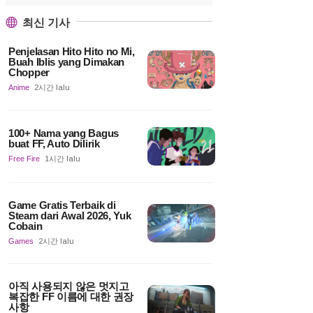
최신 기사
Penjelasan Hito Hito no Mi,
Buah Iblis yang Dimakan
Chopper
Anime
2시간 lalu
100+ Nama yang Bagus
buat FF, Auto Dilirik
Free Fire
1시간 lalu
Game Gratis Terbaik di
Steam dari Awal 2026, Yuk
Cobain
Games
2시간 lalu
아직 사용되지 않은 멋지고
복잡한 FF 이름에 대한 권장
사항