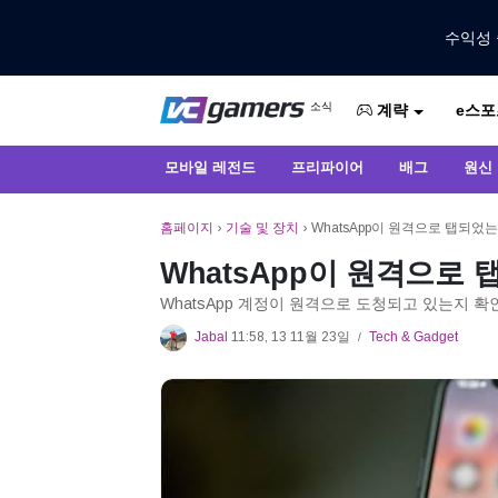
수익성 
VCGamers에서만 최신 게임 뉴스 받
소식
e스포
VCGamers 뉴스
계략
모바일 레전드
프리파이어
배그
원신
홈페이지
›
기술 및 장치
›
WhatsApp이 원격으로 탭되었
WhatsApp이 원격으로
WhatsApp 계정이 원격으로 도청되고 있는지 확
Jabal
11:58, 13 11월 23일
Tech & Gadget
/