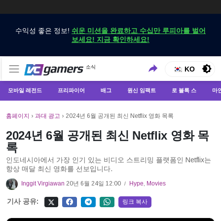
수익성 좋은 정보!
쉬운 미션을 완료하고 수십만 루피아를 벌어
보세요! 지금 확인하세요!
VCGamers에서만 최신 게임 뉴스 받기
소식
VCGamers 뉴스
KO
모바일 레전드
프리파이어
배그
원신 임팩트
로 블록 스
마
홈페이지
›
과대 광고
›
2024년 6월 공개된 최신 Netflix 영화 목록
2024년 6월 공개된 최신 Netflix 영화 목
록
인도네시아에서 가장 인기 있는 비디오 스트리밍 플랫폼인 Netflix는
항상 매달 최신 영화를 선보입니다.
Inggit Virgiawan
20년 6월 24일 12:00
Hype
,
Movies
/
기사 공유:
링크 복사