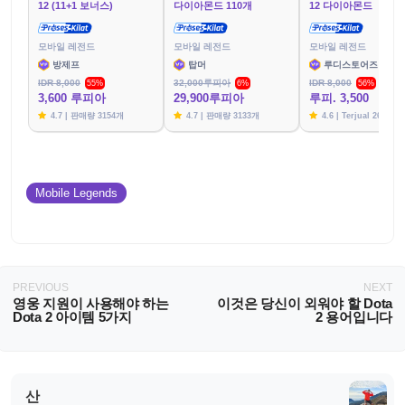
12 (11+1 보너스)
다이아몬드 110개
12 다이아몬드
모바일 레전드
모바일 레전드
모바일 레전드
방제프
탑머
루디스토어즈
IDR 8,000
32,000루피아
IDR 8,000
55%
6%
56%
3,600 루피아
29,900루피아
루피. 3,500
4.7 | 판매량 3154개
4.7 | 판매량 3133개
4.6 | Terjual 2617
Mobile Legends
PREVIOUS
NEXT
영웅 지원이 사용해야 하는
이것은 당신이 외워야 할 Dota
Dota 2 아이템 5가지
2 용어입니다
산