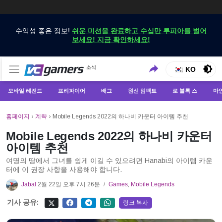
수익성 좋은 정보!
쉬운 미션을 완료하고 수십만 루피아를 벌어
보세요! 지금 확인하세요!
VCGamers에서만 최신 게임 뉴스 받기
소식
VCGamers 뉴스
KO
모바일 레전드
프리파이어
배그
원신 임팩트
로 블록 스
마
홈페이지
›
계략
›
Mobile Legends 2022의 하나비 카운터 아이템 추천
Mobile Legends 2022의 하나비 카운터
아이템 추천
여명의 땅에서 그녀를 쉽게 이길 수 있으려면 Hanabi의 아이템 카운
터에 이 권장 사항을 사용해야 합니다.
Jabal
2월 22일 오후 7시 26분
Games
,
Mobile Legends
/
기사 공유:
링크 복사