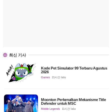
최신 기사
Kode Pet Simulator 99 Terbaru Agustus
2026
Games
21시간 lalu
Moonton Perkenalkan Mekanisme Title
Defender untuk MSC
Mobile Legends
11시간 lalu