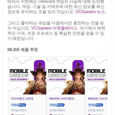
따라서 이번에는 Unrecord 게임의 사실에 대해 논의했
습니다. 게임, 기술 및 가제트에 대한 최신 정보를 최신
정보로 유지하는 것을 잊지 마십시오.
VCGamers 뉴스.
그리고 좋아하는 게임을 다음에서만 충전하는 것을 잊
지 마십시오.
VCGamers 마켓플레이스
. 여기에서 매력
적인 가격, 쉬운 프로세스 및 확실한 안전을 얻을 수 있
기 때문입니다.
MLBB 제품 추천
다이아몬드 110개
568개의 다이아몬드
408개의 다이아몬드
모바일 레전드
모바일 레전드
모바일 레전드