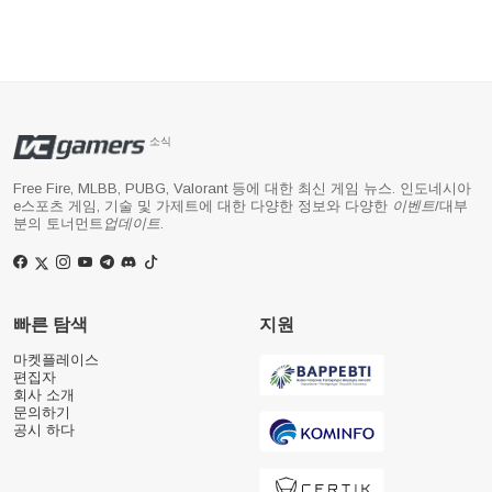
소식
Free Fire, MLBB, PUBG, Valorant 등에 대한 최신 게임 뉴스. 인도네시아
e스포츠 게임, 기술 및 가제트에 대한 다양한 정보와 다양한
이벤트
/대부
분의 토너먼트
업데이트
.
빠른 탐색
지원
마켓플레이스
편집자
회사 소개
문의하기
공시 하다