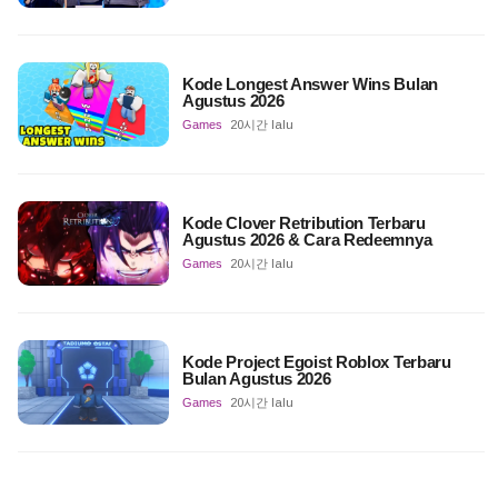
Kode Longest Answer Wins Bulan
Agustus 2026
Games
20시간 lalu
Kode Clover Retribution Terbaru
Agustus 2026 & Cara Redeemnya
Games
20시간 lalu
Kode Project Egoist Roblox Terbaru
Bulan Agustus 2026
Games
20시간 lalu