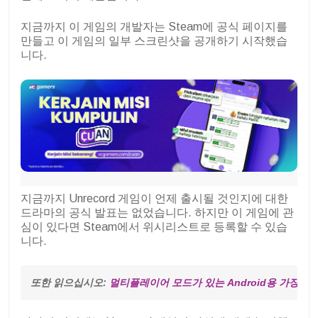
지금까지 이 게임의 개발자는 Steam에 공식 페이지를
만들고 이 게임의 일부 스크린샷을 공개하기 시작했습
니다.
지금까지 Unrecord 게임이 언제 출시될 것인지에 대한
드라마의 공식 발표는 없었습니다. 하지만 이 게임에 관
심이 있다면 Steam에서 위시리스트로 등록할 수 있습
니다.
또한 읽으십시오: 
멀티플레이어 모드가 있는 Android용 가장 신나