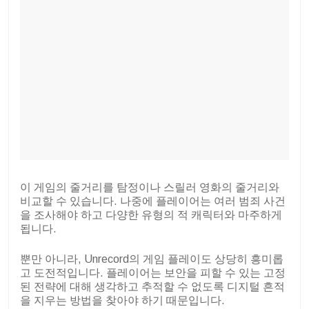
이 게임의 줄거리를 탐정이나 스릴러 영화의 줄거리와
비교할 수 있습니다. 나중에 플레이어는 여러 범죄 사건
을 조사해야 하고 다양한 유형의 적 캐릭터와 마주하게
됩니다.
뿐만 아니라, Unrecord의 게임 플레이도 상당히 흥미롭
고 도전적입니다. 플레이어는 보안을 피할 수 있는 고정
된 전략에 대해 생각하고 추적할 수 없도록 디지털 흔적
을 지우는 방법을 찾아야 하기 때문입니다.