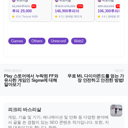
비브이숍
비브이숍
비브이숍
32,000루피아
루피아 170,000
IDR 110,000
9%
13%
3%
루피 29,000
146,900루피아
106,300루피아
4.4 | Terjual 6436
4.5 | 판매량 3821개
4.6 | 판매량 3576개
Games
Others
Unrecord
Web2
PREVIOUS
NEXT
Play 스토어에서 누락된 FF와
무료 ML 다이아몬드를 얻는 가
유사한 게임인 Sigma에 대해
장 안전하고 안전한 방법!
알아보기
피크리 바스리살
게임, 기술 및 기기, 애니메이션 및 만화 등 다양한 분야에
서 글을 쓴 경험이 있는 SEO 콘텐츠 작가입니다. 또한, 지
역 대표이기도 합니다. 하하.