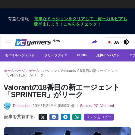
有益な情報！
簡単なミッションをクリアして、何十万ルピアも
稼ぎましょう！こちらをチェック！
VCGamersだけで最新のゲームニュースを入手
News
VCGamers ニュース
JA
モバイルレジェンド
フリーファイア
PUBG
原神インパクト
ロ
ホームページ
›
ゲーム
›
パソコン
›
Valorantの18番目の新エージェント
「SPRINTER」がリーク
Valorantの18番目の新エージェント
「SPRINTER」がリーク
Dimas Ibnu
20年8月21日午後8時31分
Games
,
PC
,
Valorant
/
記事を共有する:
リンクをコピー