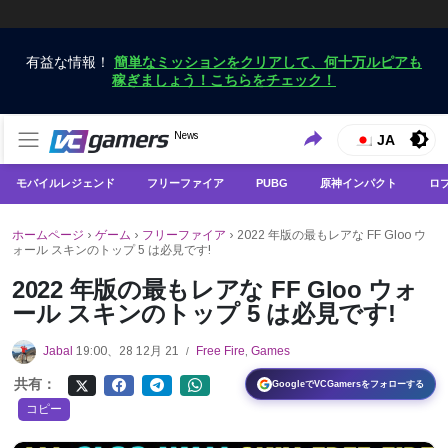
有益な情報！
簡単なミッションをクリアして、何十万ルピアも
稼ぎましょう！こちらをチェック！
VCGamersだけで最新のゲームニュースを入手
News
VCGamers ニュース
JA
モバイルレジェンド
フリーファイア
PUBG
原神インパクト
ロ
ホームページ
›
ゲーム
›
フリーファイア
›
2022 年版の最もレアな FF Gloo ウ
ォール スキンのトップ 5 は必見です!
2022 年版の最もレアな FF Gloo ウォ
ール スキンのトップ 5 は必見です!
Jabal
19:00、28 12月 21
Free Fire
,
Games
/
共有：
GoogleでVCGamersをフォローする
コピー