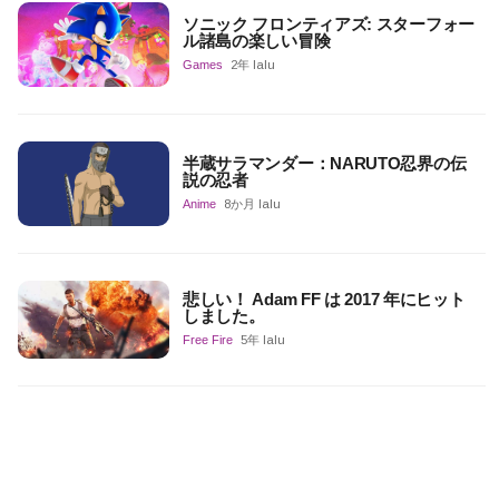
ソニック フロンティアズ: スターフォー
ル諸島の楽しい冒険
Games
2年 lalu
半蔵サラマンダー：NARUTO忍界の伝
説の忍者
Anime
8か月 lalu
悲しい！ Adam FF は 2017 年にヒット
しました。
Free Fire
5年 lalu