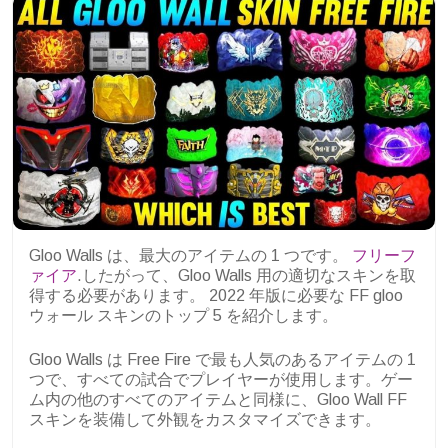
Gloo Walls は、最大のアイテムの 1 つです。
フリーフ
ァイア
.したがって、Gloo Walls 用の適切なスキンを取
得する必要があります。 2022 年版に必要な FF gloo
ウォール スキンのトップ 5 を紹介します。
Gloo Walls は Free Fire で最も人気のあるアイテムの 1
つで、すべての試合でプレイヤーが使用します。ゲー
ム内の他のすべてのアイテムと同様に、Gloo Wall FF
スキンを装備して外観をカスタマイズできます。