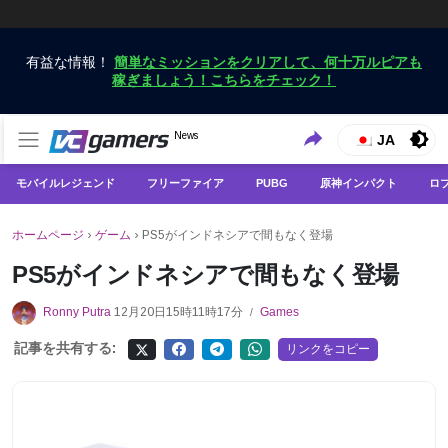
有益な情報！
簡単なミッションをクリアして、何十万ルピアも
稼ぎましょう！こちらをチェック！
VCGamersだけで最新のゲームニュースを入手
News
VCGamers ニュース
JA
モバイルレジェンド
フリーファイア
PUBG
原神インパクト
ロ
ホームページ
›
ゲーム
›
PS5がインドネシアで間もなく登場
PS5がインドネシアで間もなく登場
Ronny Putra
12月20日15時11時17分
Games
/
記事を共有する:
リンクをコピー