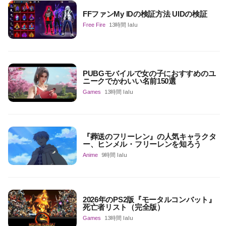
FFファンMy IDの検証方法 UIDの検証
Free Fire
13時間 lalu
PUBGモバイルで女の子におすすめのユ
ニークでかわいい名前150選
Games
13時間 lalu
『葬送のフリーレン』の人気キャラクタ
ー、ヒンメル・フリーレンを知ろう
Anime
9時間 lalu
2026年のPS2版『モータルコンバット』
死亡者リスト（完全版）
Games
13時間 lalu