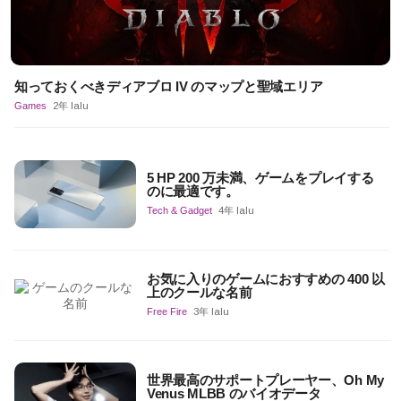
知っておくべきディアブロ IV のマップと聖域エリア
Games
2年 lalu
5 HP 200 万未満、ゲームをプレイする
のに最適です。
Tech & Gadget
4年 lalu
お気に入りのゲームにおすすめの 400 以
上のクールな名前
Free Fire
3年 lalu
世界最高のサポートプレーヤー、Oh My
Venus MLBB のバイオデータ