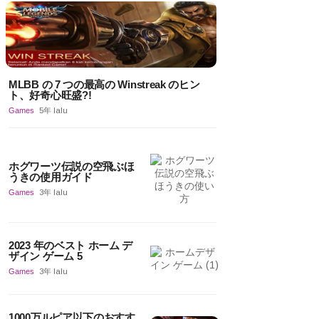
MLBB の 7 つの最高の Winstreak のヒン
ト、好奇心旺盛?!
Games
5年 lalu
ホグワーツ伝説の空飛ぶほ
うきの使用ガイド
Games
3年 lalu
2023 年のベスト ホーム デ
ザイン ゲーム 5
Games
3年 lalu
1000万ルピア以下のおすす