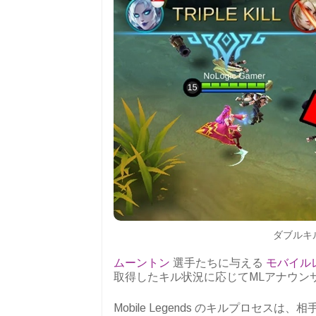
ダブルキル。
ムーントン
選手たちに与える
モバイル
取得したキル状況に応じてMLアナウン
Mobile Legends のキルプロセ