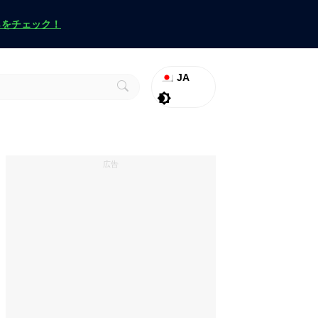
らをチェック！
JA
ラグナロク
Promo
ヴァロラント
広告