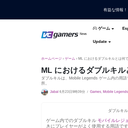
有益な情報
Es
ゲーム
VCGamersだけで最新のゲームニュ
News
VCGamers ニュ
Update
モバイルレジェンド
フリーファイア
PUB
ホームページ
›
ゲーム
›
ML におけるダブルキルとは何
ML におけるダブルキ
ダブルキルは、Mobile Legends ゲーム
所。
Jabal
6月23日9時39分
Games
,
Mobile Legends
/
ダブルキルML
ゲーム内でのダブルキル
モバイルレジ
きにプレイヤーがよく使用する用語で