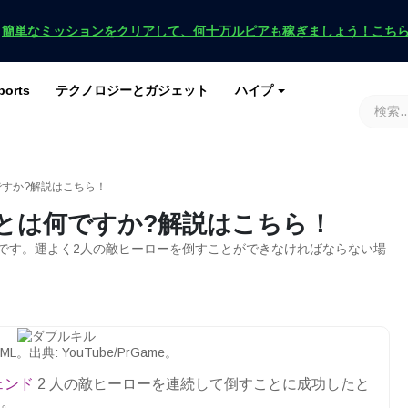
！
簡単なミッションをクリアして、何十万ルピアも稼ぎましょう！こち
ports
テクノロジーとガジェット
ハイプ
ースを入手
ース
G
原神インパクト
ロブロックス
マインクラフト
土田 2
ですか?解説はこちら！
ルとは何ですか?解説はこちら！
内の用語です。運よく2人の敵ヒーローを倒すことができなければならない場
。出典: YouTube/PrGame。
ェンド
2 人の敵ヒーローを連続して倒すことに成功したと
す。