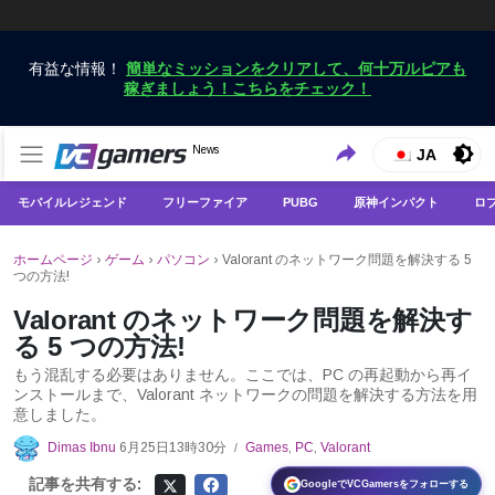
有益な情報！
簡単なミッションをクリアして、何十万ルピアも
稼ぎましょう！こちらをチェック！
VCGamersだけで最新のゲームニュースを入手
News
VCGamers ニュース
JA
モバイルレジェンド
フリーファイア
PUBG
原神インパクト
ロ
ホームページ
›
ゲーム
›
パソコン
›
Valorant のネットワーク問題を解決する 5
つの方法!
Valorant のネットワーク問題を解決す
る 5 つの方法!
もう混乱する必要はありません。ここでは、PC の再起動から再イ
ンストールまで、Valorant ネットワークの問題を解決する方法を用
意しました。
Dimas Ibnu
6月25日13時30分
Games
,
PC
,
Valorant
/
記事を共有する:
GoogleでVCGamersをフォローする