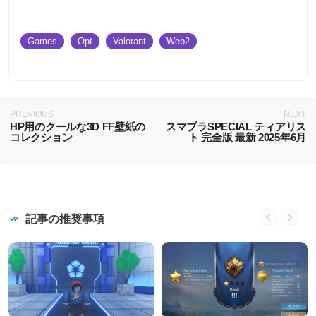
Games
Opt
Valorant
Web2
PREVIOUS
NEXT
HP用のクールな3D FF壁紙の
スマブラSPECIAL ティアリス
コレクション
ト 完全版 最新 2025年6月
記事の推奨事項