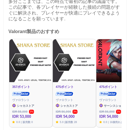
多分ここまでは、この時点で最初の記事の議論です。
この記事で、各プレイヤーが経験した接続の問題がす
ぐに解決され、プレイヤーが快適にプレイできるよう
になることを願っています.
Valorant製品のおすすめ
357ポイント
475ポイント
475ポイント
ヴァロラント
ヴァロラント
ヴァロラント
シャカストア
シャカストア
サーンスショップ
IDR 55,000
IDR 56,000
IDR 56,000
3%
3%
3%
IDR 53,000
IDR 54,000
IDR 54,000
0.0 | 販売数 0
5.0 |販売数 28
0.0 | 16個売れました