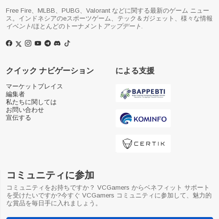
Free Fire、MLBB、PUBG、Valorant などに関する最新のゲーム ニュー
ス。インドネシアのeスポーツゲーム、テック＆ガジェット、様々な情報
イベント
/ほとんどのトーナメント
アップデート
.
クイック ナビゲーション
による支援
マーケットプレイス
編集者
私たちに関しては
お問い合わせ
宣伝する
コミュニティに参加
コミュニティをお持ちですか？ VCGamers からベネフィット サポート
を受けたいですか?今すぐ VCGamers コミュニティに参加して、魅力的
な賞品を毎日手に入れましょう。