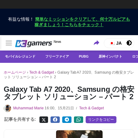
有益な情報！
簡単なミッションをクリアして、何十万ルピアも
稼ぎましょう！こちらをチェック！
VCGamersだけで最新のゲームニュースを入手
News
VCGamers ニュース
JA
モバイルレジェンド
フリーファイア
PUBG
原神インパクト
ロ
ホームページ
›
Tech & Gadget
›
Galaxy Tab A7 2020、Samsung の格安タブレ
ット ソリューション – パート 2
Galaxy Tab A7 2020、Samsung の格安
タブレット ソリューション – パート 2
Muhammad Marie
16:00、15月21日
Tech & Gadget
/
記事を共有する:
リンクをコピー