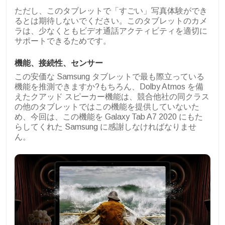
ただし、このタブレットで「すごい」写真体験ができ
るとは期待しないでください。このタブレットのカメ
ラは、少なくともビデオ通話アクティビティを適切に
サポートできるためです。
機能、接続性、センサー
この安価な Samsung タブレットで最も際立っている
機能を推測できますか?もちろん、Dolby Atmos を備
えたクアッド スピーカー機能は、競合他社の同クラス
の他のタブレットではこの機能を提供していないた
め、今回は、この機能を Galaxy Tab A7 2020 にもた
らしてくれた Samsung に感謝しなければなりませ
ん。