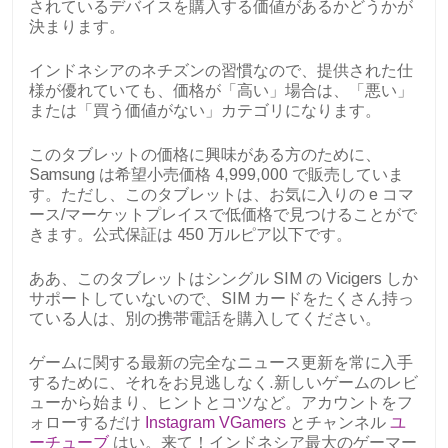
されているデバイスを購入する価値があるかどうかが
決まります。
インドネシアのネチズンの習慣なので、提供された仕
様が優れていても、価格が「高い」場合は、「悪い」
または「買う価値がない」カテゴリになります。
このタブレットの価格に興味がある方のために、
Samsung は希望小売価格 4,999,000 で販売していま
す。ただし、このタブレットは、お気に入りの e コマ
ース/マーケットプレイスで低価格で見つけることがで
きます。公式保証は 450 万ルピア以下です。
ああ、このタブレットはシングル SIM の Vicigers しか
サポートしていないので、SIM カードをたくさん持っ
ている人は、別の携帯電話を購入してください。
ゲームに関する最新の完全なニュース更新を常に入手
するために、それをお見逃しなく.新しいゲームのレビ
ューから始まり、ヒントとコツなど。アカウントをフ
ォローするだけ
Instagram VGamers
とチャンネル
ユ
ーチューブ
はい。来て！インドネシア最大のゲーマー