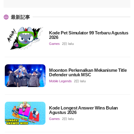
最新記事
Kode Pet Simulator 99 Terbaru Agustus
2026
Games
2日 lalu
Moonton Perkenalkan Mekanisme Title
Defender untuk MSC
Mobile Legends
2日 lalu
Kode Longest Answer Wins Bulan
Agustus 2026
Games
2日 lalu