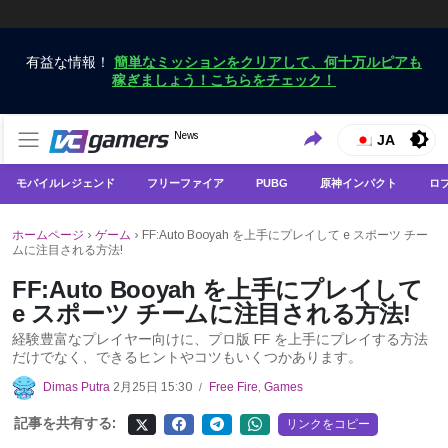
有益な情報！
簡単なミッションをクリアして、何十万ルピアも
稼ぎましょう！こちらをチェック！
VCGamersだけで最新のゲームニュースを入手
News
VCGamers ニュース
JA
モバイルレジェンド
フリーファイア
PUBG
原神インパクト
ロ
ホームページ
›
ゲーム
›
FF:Auto Booyah を上手にプレイして e スポーツ チー
ムに注目される方法!
FF:Auto Booyah を上手にプレイして
e スポーツ チームに注目される方法!
経験豊富なプレイヤー向けに、プロ版 FF を上手にプレイする方法
だけでなく、できるヒントやコツもいくつかあります。
Dimas Putra
2月25日 15:30
Free Fire
,
Games
/
記事を共有する:
リンクをコピー