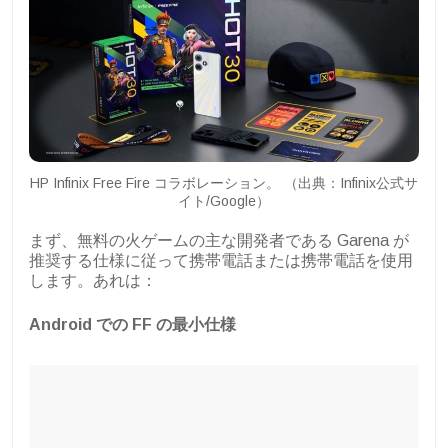
HP Infinix Free Fire コラボレーション。 （出典：Infinix公式サ
イト/Google）
まず、無料の火ゲームの主な開発者である Garena が
推奨する仕様に従って携帯電話または携帯電話を使用
します。あれは：
Android での FF の最小仕様