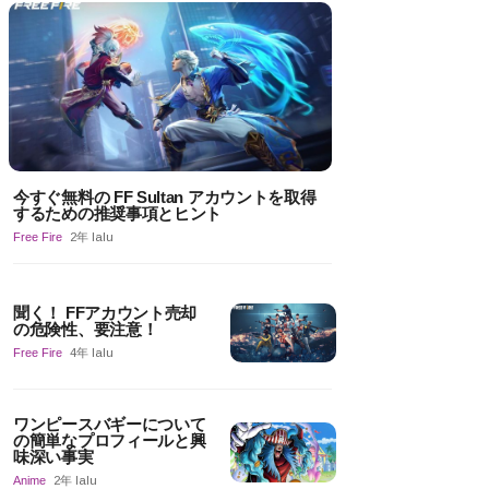
今すぐ無料の FF Sultan アカウントを取得
するための推奨事項とヒント
Free Fire
2年 lalu
聞く！ FFアカウント売却
の危険性、要注意！
Free Fire
4年 lalu
ワンピースバギーについて
の簡単なプロフィールと興
味深い事実
Anime
2年 lalu