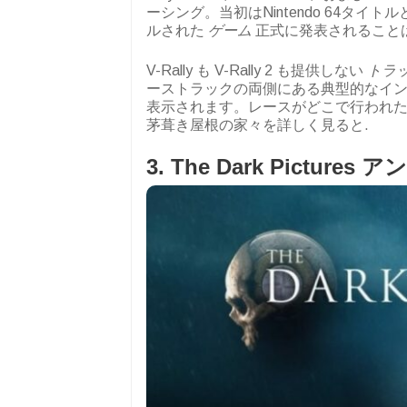
ーシング。当初はNintendo 64タ
ルされた
ゲーム
正式に発表されること
V-Rally も V-Rally 2 も提供しない
トラ
ーストラックの両側にある典型的なイ
表示されます。レースがどこで行われ
茅葺き屋根の家々を詳しく見ると.
3. The Dark Pictur