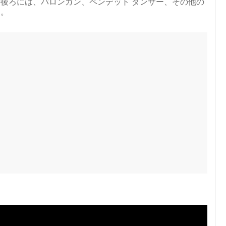
後ろには、バロンガン、ペンデット ダンサー、その他の
す。