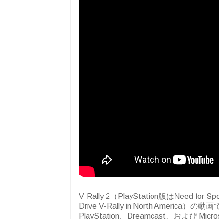
V-Rally 2（PlayStation版はNeed for Spe
Drive V-Rally in North America）の
PlayStation、Dreamcast、および Mi