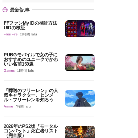
最新記事
FFファンMy IDの検証方法
UIDの検証
Free Fire
11時間 lalu
PUBGモバイルで女の子に
おすすめのユニークでかわ
いい名前150選
Games
11時間 lalu
『葬送のフリーレン』の人
気キャラクター、ヒンメ
ル・フリーレンを知ろう
Anime
7時間 lalu
2026年のPS2版『モータル
コンバット』死亡者リスト
（完全版）