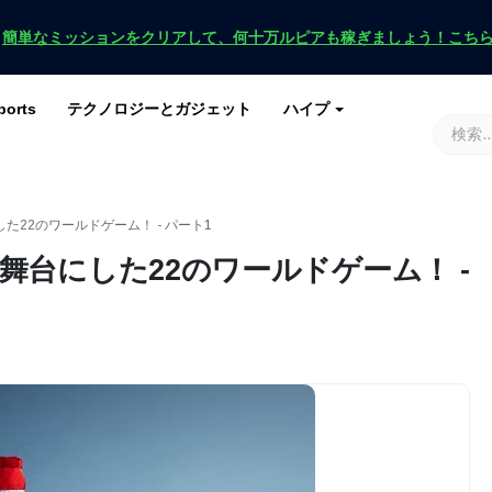
！
簡単なミッションをクリアして、何十万ルピアも稼ぎましょう！こち
ports
テクノロジーとガジェット
ハイプ
ースを入手
ース
G
原神インパクト
ロブロックス
マインクラフト
土田 2
22のワールドゲーム！ - パート1
台にした22のワールドゲーム！ -