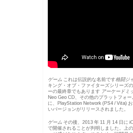
ゲーム
これは伝説的な名前です
格闘ジ
キング・オブ・ファイターズシリーズの
ーの最終章でもあります
アーケードミ
Neo Geo CD、その他のプラットフ
に、PlayStation Network (PS4 / Vi
いバージョンがリリースされました。
ゲーム
その後、2013 年 11 月 14 日に
で開催されることが判明しました。上