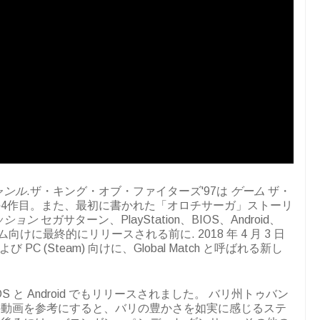
ャンル
.ザ・キング・オブ・ファイターズ'97は
ゲーム
ザ・
4作目。また、最初に書かれた「オロチサーガ」ストーリ
ッション
セガサターン、PlayStation、BIOS、Android、
ォーム向けに最終的にリリースされる前に.
2018 年 4 月 3 日
ta) および PC (Steam) 向けに、Global Match と呼ばれる新し
 iOS と Android でもリリースされました。
バリ州トゥバン
の動画を参考にすると、バリの豊かさを如実に感じるステ