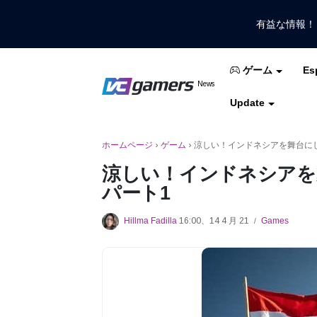
有益な情報
Es
ゲーム
VCGamersだけで最新のゲームニュ
News
VCGamers ニュ
Update
モバイルレジェンド
フリーファイア
PUB
ホームページ
›
ゲーム
›
涼しい！インドネシアを舞台にした
涼しい！インドネシアを舞
パート1
Hillma Fadilla
16:00、14 4 月 21
Games
/