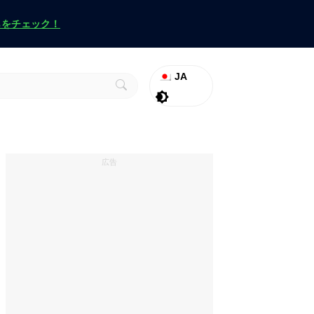
らをチェック！
JA
ラグナロク
Promo
ヴァロラント
広告