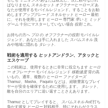
もしも
ミニオンズ
-あなたは敗北し、次に頼らなけれ
ばなりません
スキルセット
オフラナーヒーローズ
あ
なたが使用するモバイルレジェンド。することをお勧
めします
アップグレード
スキルセット
ヒーロー
最初
に、それを使用します
ヒーロー
専門家
早い
と
ミッド
ゲーム
十分にマスターしていない場合
役割
これ。
お持ちの方へ
プロ
の
オフフラナーの役割
モバイルレ
ジェンド、あなたは手に入れました
スパムスキル
茂
みや地域に隠れる
タレット
.
戦術を適用する
ヒットアンドラン
、アタックと
エスケープ
この戦術は、使用するときに非常に役立ちます
ヒーロ
ー
オフレーナー
モバイルレジェンド
移動速度
背の高
いもの。通常、複数の
ヒーロー
ファイターズ
Thamuz、Masha、Paquito などは、経験豊富なプレイ
ヤーが安全を確保するために使用します。
タレット
、
敵を自分のエリアに追い返すことさえあります。
Thamuz としてプレイすると、
スパムスキル
AoE
打ち
負かす彼女
ヒーロー
対戦相手、特にそれらがクラス