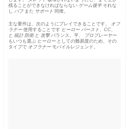
残ることができなければならない
ゲーム後半
それな
し
バフ
また
サポート
同僚。
主な要件は、次のようにプレイできることです。
オフ
ラナー
使用することです
ヒーロー
バースト、CC、
と
統計
防衛
と
攻撃
バランス。平、
プロプレーヤー
もいつも選ぶ
ヒーロー
としての難易度のため、その
タイプで
オフラナー
モバイルレジェンド。