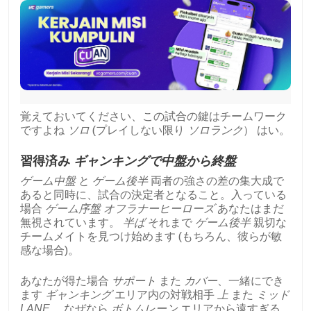
覚えておいてください、この試合の鍵はチームワーク
ですよね
ソロ
(プレイしない限り
ソロランク
） はい。
習得済み
ギャンキングで中盤から終盤
ゲーム中盤
と
ゲーム後半
両者の強さの差の集大成で
あると同時に、試合の決定者となること。入っている
場合
ゲーム序盤
オフラナーヒーローズ
あなたはまだ
無視されています。
半ば
それまで
ゲーム後半
親切な
チームメイトを見つけ始めます (もちろん、彼らが敏
感な場合)。
あなたが得た場合
サポート
また
カバー
、一緒にでき
ます
ギャンキング
エリア内の対戦相手
上
また
ミッド
LANE
、 なぜなら
ボトムレーン
エリアから遠すぎる