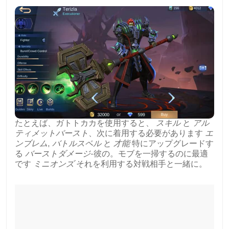
たとえば、ガトトカカを使用すると、
スキル
と
アル
ティメットバースト
、次に着用する必要があります
エ
ンブレム
,
バトルスペル
と
才能
特にアップグレードす
る
バーストダメージ
-彼の。モブを一掃するのに最適
です
ミニオンズ
それを利用する対戦相手と一緒に。