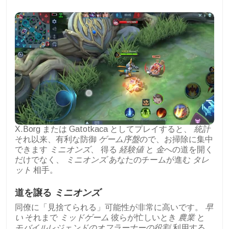
X.Borg または Gatotkaca としてプレイすると、
統計
それ以来、有利な防御
ゲーム序盤
ので、お掃除に集中
できます
ミニオンズ
、 得る
経験値
と
金
への道を開く
だけでなく、
ミニオンズ
あなたのチームが進む
タレ
ット
相手。
道を譲る
ミニオンズ
同僚に「見捨てられる」可能性が非常に高いです。
早
い
それまで
ミッドゲーム
彼らが忙しいとき
農業
と
モバイルレジェンドのオフラーナーの役割
.利用する