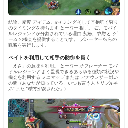
結論、精度
アイテム
,
タイミング
そして辛抱強く狩り
のタイミングを待ちます
ヒーロー
相手。
右
、モバイ
ルレジェンドが分割されている理由
初期、中期
と
ゲ
ーム
の機会を提供することです。
プレーヤー
彼らの
戦略を実行します。
ベイトを利用して相手の防御を貫く
「えさ」の意味を利用。
ヒーロー
オフレーナー
モバ
イルレジェンド
よく監視できるあらゆる種類の状況や
機会を利用する
ミニマップ
または
アナウンサー
戦い
の間（あなたが知っている、いつも言う人
トリプルキ
ル
" また "
味方が殺された」
).