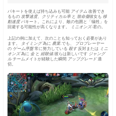
パキートを使えば持ち込みも可能
アイテム
改善でき
るもの
攻撃速度、クリティカル率
と
致命傷
彼女も
移
動速度
パキート。これにより、敵の包囲と「犠牲」を
回避する可能性が高くなります。
ミニオンズ
-君の。
上記の例に加えて、次のことも知っておく必要があり
ます。
タイミング
為に
農業
.でも、
プロプレーヤー
の
ゲーム序盤
常に努力している
殺す
反対または
ミニ
オンズ
為に
金
と
経験値
.彼らは新しいです
ジャング
ル
チームメイトが経験した瞬間
アップグレード
適
切。