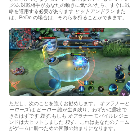
グル
.対戦相手があなたの動きに気づいたら、すぐに戦
略を適用する必要があります
ヒットアンドラン
また
は、PeDe の場合は、それらを狩ることができます。
ただし、次のことを強くお勧めします。
オフラナーヒ
ーローズ
は
ヒーロー
誰が生き残り、わずかに露出で
きるはずです
殺す
.もしも
オフラナー
モバイルレジェ
ンドは大ヒットしました
殺す
、これはあなたのチーム
がゲームに勝つための困難の始まりになります。