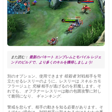
また読む： 
最新のパキート エンブレムとモバイル レジェ
ンドのビルドで、より多くのキルを獲得しましょう!
別のオプション、使用できます
暗殺者
対戦相手を苛
立たせるレスリーのように。レスリーは
スキル
カモ
フラージュと
究極
相手が逃げるのを邪魔します。そ
れでも、
オフラナー
レスリーは敵の包囲攻撃に対し
て脆弱になり、
ギャンキング
.
警戒を怠らず、相手の動きを知る必要があります。そ