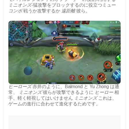
ミニオンズ
-猛攻撃をブロックするのに役立つミュー
コンボ
戦うか攻撃するか
遠距離
彼ら。
ヒーローズ
赤井のように、Balmond と Yu Zhong は通
常、
ミニオンズ
彼らが攻撃できるように
ヒーロー
相
手。軽く軽視してはいけません
ミニオンズ
これは、
ゲームの進行に合わせて進化するためです。