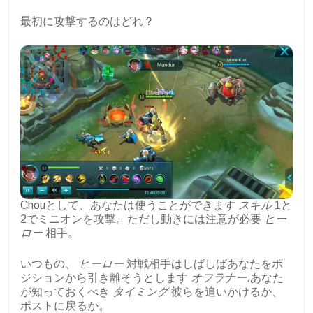
最初に攻撃するのはどれ？
Chouとして、あなたは使うことができます
スキル
1と
2でミニオンを攻撃。ただし動きには注意が必要
ヒー
ロー
相手。
いつもの、
ヒーロー
対戦相手はしばしばあなたをポ
ジションから引き離そうとします
オフラナー
.あなた
が知っておくべき
タイミング
彼らを追いかけるか、
ポストに戻るか。