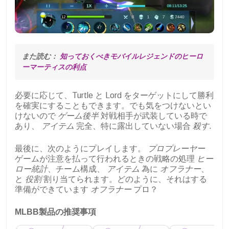
また読む： 
知っておくべきモバイルレジェンドのヒーロ
ーマーティスの利点
必要に応じて、Turtle と Lord をターゲットにして勝利
を確実にすることもできます。でも気をつけないとい
けないので
ゲーム後半
対戦相手が武装している時で
あり、
アイテム
完全、特に露出していない場合
殺す
.
最後に、次のようにプレイします。
プロプレーヤー
ゲームが注意を払って行われるときの戦略の処理
ヒー
ロー統計
、チーム構成、
アイテム
為に
オフラナー
、
と
役割
割り当てられます。どのように、それはする
準備ができています
オフラナー
プロ？
MLBB製品の推奨事項