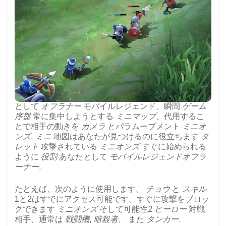
として
オフラナー
モバイルレジェンド、瞬間
ゲーム
序盤
常に集中しようとする
ミニマップ
、代用するこ
とで相手の動きを
カメラ
とパラムーブメント
ミニオ
ンズ
.
ミニ
地図はあなたが見つけるのに役立ちます
タ
レット
攻撃されている
ミニオンズ
すぐに始められる
ように
役割
あなたとして
モバイルレジェンドオフラ
ーナー
.
たとえば、次のように使用します。
チョウ
と
スキル
1と2はすでにアクセス可能です。すぐに攻撃をブロッ
クできます
ミニオンズ
そして可能性2
ヒーロー
対戦
相手、通常は
戦闘機
,
暗殺者、
また
タンカー
.