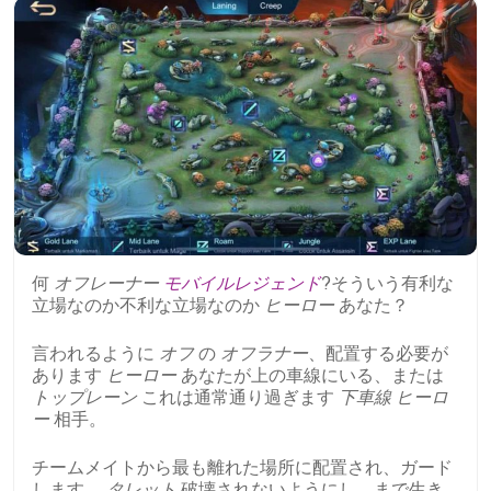
何
オフレーナー
モバイルレジェンド
?そういう有利な
立場なのか不利な立場なのか
ヒーロー
あなた？
言われるように
オフ
の
オフラナー
、配置する必要が
あります
ヒーロー
あなたが上の車線にいる、または
トップレーン
これは通常通り過ぎます
下車線
ヒーロ
ー
相手。
チームメイトから最も離れた場所に配置され、ガード
します。
タレット
破壊されないようにし、まで生き