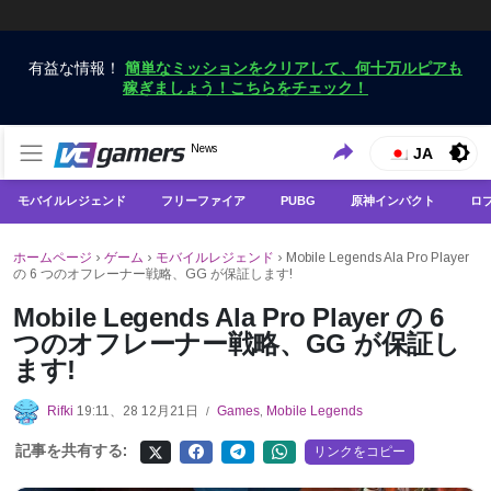
有益な情報！
簡単なミッションをクリアして、何十万ルピアも
稼ぎましょう！こちらをチェック！
VCGamersだけで最新のゲームニュースを入手
News
VCGamers ニュース
JA
モバイルレジェンド
フリーファイア
PUBG
原神インパクト
ロ
ホームページ
›
ゲーム
›
モバイルレジェンド
›
Mobile Legends Ala Pro Player
の 6 つのオフレーナー戦略、GG が保証します!
Mobile Legends Ala Pro Player の 6
つのオフレーナー戦略、GG が保証し
ます!
Rifki
19:11、28 12月21日
Games
,
Mobile Legends
/
記事を共有する:
リンクをコピー