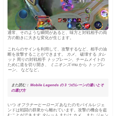
通常、そのような瞬間があると、味方と対戦相手の両
方の動きに大きな変化が生じます。
これらのサインを利用して、攻撃するなど、相手の油
断を攻撃することができます。
カメ
、 破壊する
タレ
ット
周りの対戦相手
トップレーン
、チームメイトの
ために道を切り開き、
ミニオンズ
-mu から
トップレ
ーン
、 などなど。
また読む： 
Mobile Legends の 3 つのレーンの違いとそ
の選び方
いつ
オフラナーヒーローズ
あなたのモバイルレジェ
ンドは戦闘の群衆から離れています。攻撃の機会を盗
むことができます
タレット
または
カメ
、 また
ジャン