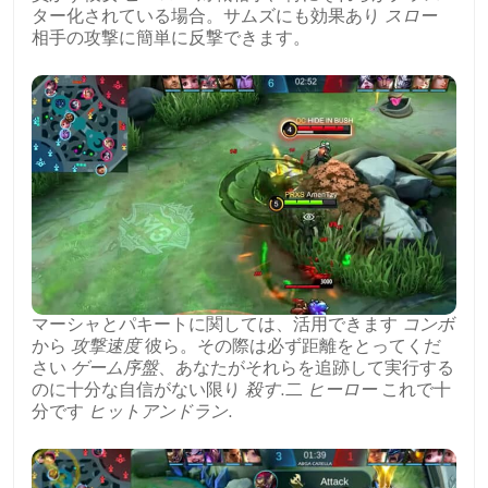
ター化されている場合。サムズにも効果あり
スロー
相手の攻撃に簡単に反撃できます。
マーシャとパキートに関しては、活用できます
コンボ
から
攻撃速度
彼ら。その際は必ず距離をとってくだ
さい
ゲーム序盤
、あなたがそれらを追跡して実行する
のに十分な自信がない限り
殺す
.二
ヒーロー
これで十
分です
ヒットアンドラン
.