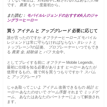
うでない場合は、対戦相手に殺されるのはあなたの番
です。
農業
もう一度最初から。
また読む：
モバイルレジェンドのおすすめ6人のジャ
ングラーヒーロー
買う
アイテム
と
アップグレード
必要に応じて
誰が言ったのですか
オフラナーヒーローズ
モバイル
レジェンドは常に守らなければならない
タレット
と
トップレーン
?の証拠、
プロプレーヤー
いつでもでき
る
農業
金
,
経験値
と
バフ
大会中。
としてプレイする前に
オフラナー
Mobile Legends、
最初に仕様を知る必要があります
ヒーロー
あなたが
使用するもの。後で何を買うつもりですか？
スパム
と
アップグレード
?
じゃあ取ってこいよ
アイテム
改善できるもの
統計
ヒ
ーロー-
あなたのせいで
ゲーム序盤
それまで
ミッドゲ
ーム、
あなたはあなたのパートナーによって解放され
ます。