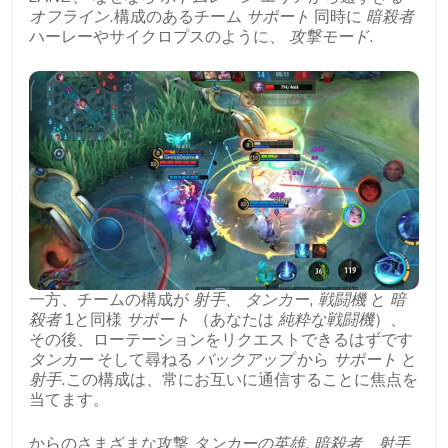
オフライン
.構成のあるチーム
サポート
同時に
暗殺者
ハーレーやサイクロプスのように、
攻撃モード
.
一方、チームの構成が
射手、
タンカー
,
戦闘機
と
暗
殺者
1と同様
サポート
（あなたは
純粋な戦闘機
）、
その後、ローテーションをリクエストできるはずです
タンカー
そして尋ねる
バックアップ
から
サポート
と
射手
.この構成は、常にお互いに通信することに焦点を
当てます。
からのさまざまな攻撃
タンカーの英雄
,
暗殺者、射手