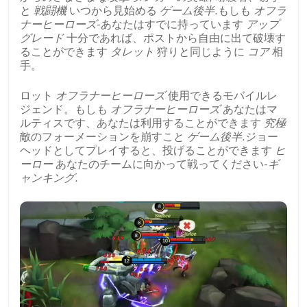
と
戦闘機
いつから見始める
ゲーム後半
.もしも
オフラ
ナーヒーローズ
-あなたはすでに持っています
アップ
グレード
十分であれば、ポストから自由に出て破壊す
ることができます
タレット
狩りと同じように
コア
相
手。
ロット
オフラナーヒーローズ
使用できるモバイルレ
ジェンド。もしも
オフラナーヒーローズ
あなたはマ
ルティスです、あなたは利用することができます
究極
敵のフォーメーションを崩すこと
ゲーム後半
.ジョー
ヘッドとしてプレイすると、投げることができます
ヒ
ーロー
あなたのチームに向かって戦ってください-
ギ
ャンキング
.