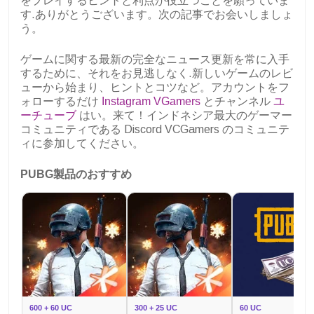
をプレイするヒントと利点が役立つことを願っていま
す.ありがとうございます。次の記事でお会いしましょ
う。
ゲームに関する最新の完全なニュース更新を常に入手
するために、それをお見逃しなく.新しいゲームのレビ
ューから始まり、ヒントとコツなど。アカウントをフ
ォローするだけ
Instagram VGamers
とチャンネル
ユ
ーチューブ
はい。来て！インドネシア最大のゲーマー
コミュニティである Discord VCGamers のコミュニテ
ィに参加してください。
PUBG製品のおすすめ
600 + 60 UC
300 + 25 UC
60 UC