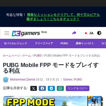
有益な情報！
簡単なミッションをクリアして、何十万ルピアも
稼ぎましょう！こちらをチェック！
VCGamersだけで最新のゲームニュースを入手
News
VCGamers ニュース
JA
モバイルレジェンド
フリーファイア
PUBG
原神インパクト
ロ
ホームページ
›
ゲーム
›
PUBG
›
PUBG Mobile FPP モードをプレイする利点
PUBG Mobile FPP モードをプレイす
る利点
Muhammad Zaenal
19:11、18 3 月 21
Games
,
PUBG
/
記事を共有する:
リンクをコピー