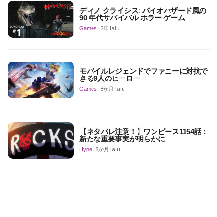
ディノ クライシス: バイオハザード風の
90 年代サバイバル ホラー ゲーム
Games
2年 lalu
モバイルレジェンドでファニーに対抗で
きる9人のヒーロー
Games
8か月 lalu
【ネタバレ注意！】ワンピース1154話：
新たな重要事実が明らかに
Hype
8か月 lalu