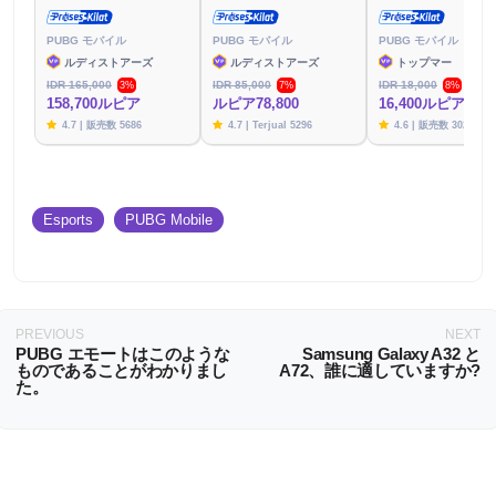
PUBG モバイル
PUBG モバイル
PUBG モバイル
ルディストアーズ
ルディストアーズ
トップマー
IDR 165,000
IDR 85,000
IDR 18,000
3%
7%
8%
158,700ルピア
ルピア78,800
16,400ルピア
4.7 | 販売数 5686
4.7 | Terjual 5296
4.6 | 販売数 3020
Esports
PUBG Mobile
PREVIOUS
NEXT
PUBG エモートはこのような
Samsung Galaxy A32 と
ものであることがわかりまし
A72、誰に適していますか?
た。