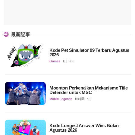
最新記事
Kode Pet Simulator 99 Terbaru Agustus
2026
Games
1日 lalu
Moonton Perkenalkan Mekanisme Title
Defender untuk MSC
Mobile Legends
16時間 lalu
Kode Longest Answer Wins Bulan
Agustus 2026