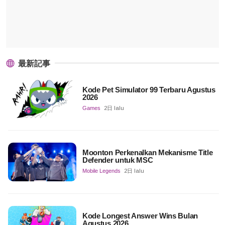
最新記事
Kode Pet Simulator 99 Terbaru Agustus
2026
Games
2日 lalu
Moonton Perkenalkan Mekanisme Title
Defender untuk MSC
Mobile Legends
2日 lalu
Kode Longest Answer Wins Bulan
Agustus 2026