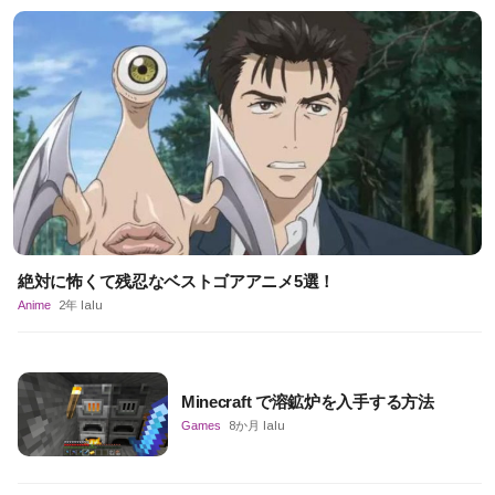
絶対に怖くて残忍なベストゴアアニメ5選！
Anime
2年 lalu
Minecraft で溶鉱炉を入手する方法
Games
8か月 lalu