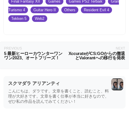
Final Fantasy XII
Games
Games PS2 Terbaik
Gran
Turismo 4
Guitar Hero II
Others
Resident Evil 4
Tekken 5
Web2
PREVIOUS
NEXT
5 最新ヒーローカウンターワン
XccurateがCS:GOからの撤退
ワン2023、オートフリーズ！
とValorantへの移行を発表
スクマダラ アリアンティ
こんにちは、ダラです。文章を書くこと、読むこと、料
理が大好きです。文章を書く仕事が本当に好きなので、
ぜひ私の作品を読んでみてください！