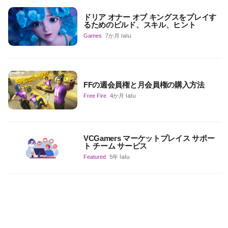
ドリア オナー オブ キングスをプレイす
るためのビルド、スキル、ヒント
Games
7か月 lalu
FFの週会員権と月会員権の購入方法
Free Fire
4か月 lalu
VCGamers マーケットプレイス サポー
ト チーム サービス
Featured
5年 lalu