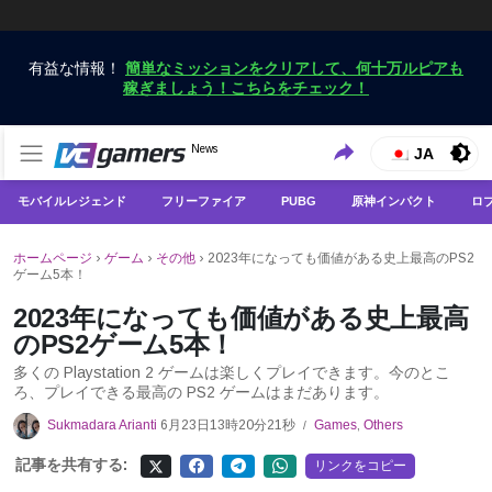
有益な情報！
簡単なミッションをクリアして、何十万ルピアも
稼ぎましょう！こちらをチェック！
VCGamersだけで最新のゲームニュースを入手
News
VCGamers ニュース
JA
モバイルレジェンド
フリーファイア
PUBG
原神インパクト
ロ
ホームページ
›
ゲーム
›
その他
›
2023年になっても価値がある史上最高のPS2
ゲーム5本！
2023年になっても価値がある史上最高
のPS2ゲーム5本！
多くの Playstation 2 ゲームは楽しくプレイできます。今のとこ
ろ、プレイできる最高の PS2 ゲームはまだあります。
Sukmadara Arianti
6月23日13時20分21秒
Games
,
Others
/
記事を共有する:
リンクをコピー