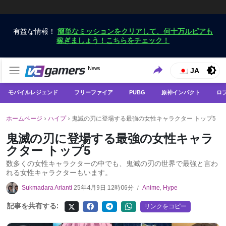
有益な情報！
簡単なミッションをクリアして、何十万ルピアも
稼ぎましょう！こちらをチェック！
VCGamersだけで最新のゲームニュースを入手
News
VCGamers ニュース
JA
モバイルレジェンド
フリーファイア
PUBG
原神インパクト
ロ
ホームページ
›
ハイプ
›
鬼滅の刃に登場する最強の女性キャラクター トップ5
鬼滅の刃に登場する最強の女性キャラ
クター トップ5
数多くの女性キャラクターの中でも、鬼滅の刃の世界で最強と言わ
れる女性キャラクターもいます。
Sukmadara Arianti
25年4月9日 12時06分
Anime
,
Hype
/
記事を共有する:
リンクをコピー