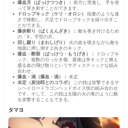
爆血月（ばっけつつき）：
前方に突進し、手を使
って突き刺すことができます。
ドロップキック（ケリ・オロシ）
稲妻のような速
さで移動し、片足でドロップキックを繰り出すこ
とができる。
爆炎斬り（ばくえんざき）：
敵を巻き付けるため
の「X」字型の爪。
回し蹴り（まわしげり）
火の血を噴きながら敵を
地面に押し倒す上向きのキック。
爆血・断裂（ばっけつ・もうげき）：
ドロップキ
ック、複数の引っかき傷、最後は斧キックと燃え
盛る血の飛び散りというサディスティックな組み
合わせ。
爆血・渦（爆血・渦）：
未定
未定（炭治郎とのコラボ）
この技は攻撃できるサ
ンヘイロードラゴンヘッドボイス技の組み合わせ
です。そして、この技は太陽の火の竜のように敵
を攻撃することもできる。
タマヨ