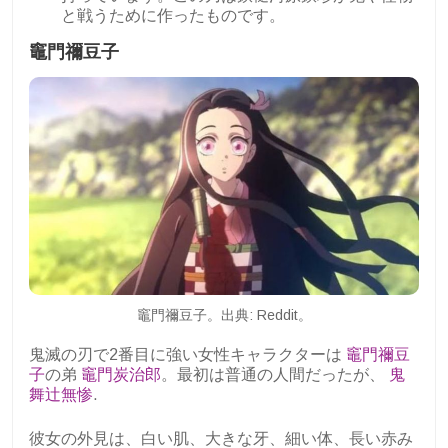
と戦うために作ったものです。
竈門禰豆子
竈門禰豆子。出典: Reddit。
鬼滅の刃で2番目に強い女性キャラクターは
竈門禰豆
子
の弟
竈門炭治郎
。最初は普通の人間だったが、
鬼
舞辻無惨
.
彼女の外見は、白い肌、大きな牙、細い体、長い赤み