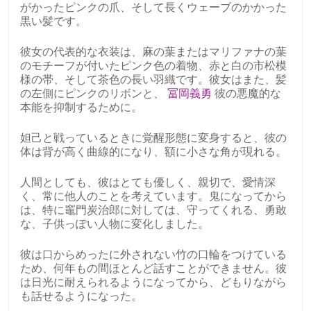
がかったピンクの爪、そして長くウェーブのかかった
黒い髪です。
彼女の代表的な衣装は、麻の葉またはマリファナの葉
のモチーフが付いたピンク色の着物、赤と白の市松模
様の帯、そして茶色の長い羽織です。彼女はまた、髪
の左側にピンクのリボンと、
冨岡義勇
彼の悪魔的な
本能を抑制するために。
妲己と戦っているときに覚醒形態に変身すると、彼の
体は背が高く曲線的になり、額に小さな角が現れる。
人間としても、彼はとても優しく、親切で、愛情深
く、常に他人のことを考えています。鬼になってから
は、特に竈門炭治郎に対しては、守ってくれる、勇敢
な、子供っぽい人物に変化しました。
彼は口からめったに外されない竹の口輪をつけている
ため、何年もの間ほとんど話すことができません。彼
は日光に耐えられるようになってから、どもりながら
も話せるようになった。