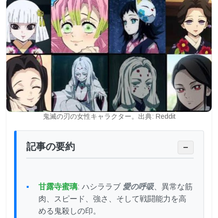
鬼滅の刃の女性キャラクター。出典: Reddit
記事の要約
−
甘露寺蜜璃
: ハシララブ
愛の呼吸
、異常な筋
肉、スピード、強さ、そして戦闘能力を高
める鬼殺しの印。