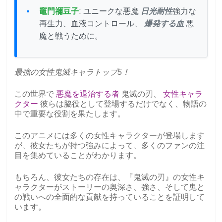
竈門禰豆子
: ユニークな悪魔
日光耐性
強力な
再生力、血液コントロール、
爆発する血
悪
魔と戦うために。
最強の女性鬼滅キャラトップ5！
この世界で
悪魔を退治する者
鬼滅の刃、
女性キャラ
クター
彼らは脇役として登場するだけでなく、物語の
中で重要な役割を果たします。
このアニメには多くの女性キャラクターが登場します
が、彼女たちが持つ強みによって、多くのファンの注
目を集めていることがわかります。
もちろん、彼女たちの存在は、『鬼滅の刃』の女性キ
ャラクターがストーリーの奥深さ、強さ、そして鬼と
の戦いへの全面的な貢献を持っていることを証明して
います。