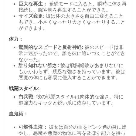
巨大な再生：
覚醒モードに入ると、瞬時に体を再
接続し、腕や脚を再生することができる。
サイズ変更:
彼は体の大きさを自由に変えること
もでき、小さくなったり大きくなったりすること
ができます。
体力：
驚異的なスピードと反射神経:
彼のスピードは非
常に速かったので、誰も彼に追いつくことができ
なかった。
計り知れない強さ:
彼は戦闘経験があまりないに
もかかわらず、残忍な強さを持っています。彼は
悪魔の体にも容易に侵入することができます。
戦闘スタイル:
白兵戦:
彼の戦闘スタイルは肉体的な強さ、特に
超強力なキックと鋭い爪に依存しています。
血鬼術：
可燃性血液：
彼女は自分の血をピンク色の炎に燃
やし、悪魔や悪魔の物体に害を及ぼす能力を持っ