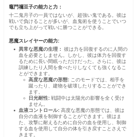
竈門禰豆子の能力と力：
十二鬼月子の一員ではないが、超強い鬼である。彼は
戦いで負けることが多いが、血鬼術を使うことでいつ
でも立ち上がって戦いに勝つことができる。
悪魔スレイヤーの能力:
異常な悪魔の生理：
彼は力を回復するのに人間の
血を必要としません。しかし、彼は体力を回復す
るために長い間眠っただけだった。さらに、彼は
訓練したり人間を食べたりしなくても強くなるこ
とができます。
高度な悪魔の形態:
このモードでは、相手を
蹴ったり、建物を破壊したりすることができ
ます。
日光耐性:
戦闘中は太陽光の影響を全く受け
ません。
血液コントロール:
高度な悪魔の形態では、彼は
自分の血液を制御することができます。彼はま
た、攻撃に耐えるために自分の血を使用し、制御
する血を使用して自分の体を引き戻すことさえで
きます。