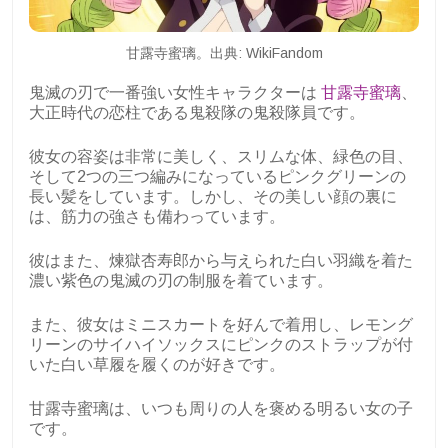
甘露寺蜜璃。出典: WikiFandom
鬼滅の刃で一番強い女性キャラクターは
甘露寺蜜璃
、
大正時代の恋柱である鬼殺隊の鬼殺隊員です。
彼女の容姿は非常に美しく、スリムな体、緑色の目、
そして2つの三つ編みになっているピンクグリーンの
長い髪をしています。しかし、その美しい顔の裏に
は、筋力の強さも備わっています。
彼はまた、煉獄杏寿郎から与えられた白い羽織を着た
濃い紫色の鬼滅の刃の制服を着ています。
また、彼女はミニスカートを好んで着用し、レモング
リーンのサイハイソックスにピンクのストラップが付
いた白い草履を履くのが好きです。
甘露寺蜜璃は、いつも周りの人を褒める明るい女の子
です。