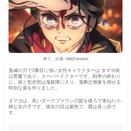
来て。出典: WikiFandom
鬼滅の刃で3番目に強い女性キャラクターは
タマヨ
彼
は悪魔であり、スーパードクターです。戦争の終わり
に、彼と愈史郎は鬼殺隊に入り、鬼舞辻無惨を倒せる
特別な薬を作りました。
タマヨは、長いダークブラウンの髪を後ろで束ねた小
柄な女の子です。彼女の目は紫色で、唇は真っ赤で
す。