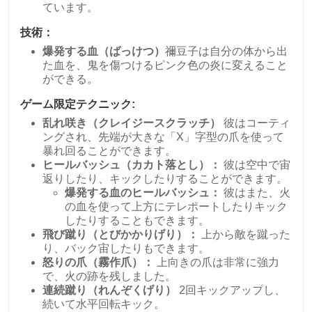
ています。
技術：
爆発する血（ばっけつ）
禰豆子は自分の体から出
た血を、鬼を傷つけるピンク色の炎に変えること
ができる。
ゲーム限定テクニック:
乱れ咲き（クレイジースクラッチ）
彼はコーティ
ングされ、先端が大きな「X」字型の爪を使って
暴れ回ることができます。
ヒールバッシュ（カカト落とし）：
彼は空中で宙
返りしたり、キックしたりすることができます。
爆発する血のヒールバッシュ：
彼はまた、火
の血を使って上方にテレポートしたりキック
したりすることもできます。
飛び蹴り（とびかかりげり）：
上から敵を蹴った
り、バック宙したりもできます。
怒りの爪（霧作爪）：
上向きの爪は非常に強力
で、火の跡を残しました。
連続蹴り（れんぞくげり）
2回キックアップし、
続いて水平回転キック。