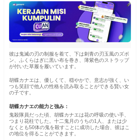
彼は鬼滅の刃の制服を着て、下は刺青の刃玉風のズボ
ン、ふくらはぎに黒い布を巻き、薄紫色のストラップ
が付いた草履を履いています。
胡蝶カナエは、優しくて、穏やかで、意志が強く、い
つも笑顔で他人の性格を読み取ることができる賢い女
の子です。
胡蝶カナエの能力と強み：
鬼殺隊員だった頃、胡蝶カナエは花の呼吸の使い手、
つまり花柱でした。十二鬼月のうちの1人、または少
なくとも50体の鬼を殺すことに成功した場合、彼はこ
の地位を得ることができます。