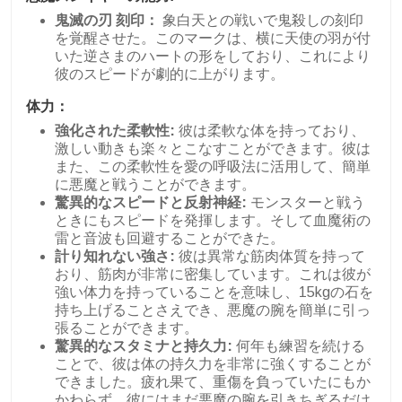
鬼滅の刃 刻印：
象白天との戦いで鬼殺しの刻印
を覚醒させた。このマークは、横に天使の羽が付
いた逆さまのハートの形をしており、これにより
彼のスピードが劇的に上がります。
体力：
強化された柔軟性:
彼は柔軟な体を持っており、
激しい動きも楽々とこなすことができます。彼は
また、この柔軟性を愛の呼吸法に活用して、簡単
に悪魔と戦うことができます。
驚異的なスピードと反射神経:
モンスターと戦う
ときにもスピードを発揮します。そして血魔術の
雷と音波も回避することができた。
計り知れない強さ:
彼は異常な筋肉体質を持って
おり、筋肉が非常に密集しています。これは彼が
強い体力を持っていることを意味し、15kgの石を
持ち上げることさえでき、悪魔の腕を簡単に引っ
張ることができます。
驚異的なスタミナと持久力:
何年も練習を続ける
ことで、彼は体の持久力を非常に強くすることが
できました。疲れ果て、重傷を負っていたにもか
かわらず、彼にはまだ悪魔の腕を引きちぎるだけ