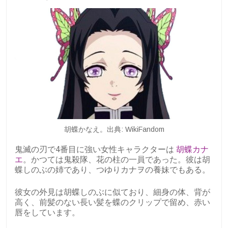
胡蝶かなえ。出典: WikiFandom
鬼滅の刃で4番目に強い女性キャラクターは
胡蝶カナ
エ
。かつては鬼殺隊、花の柱の一員であった。彼は胡
蝶しのぶの姉であり、つゆりカナヲの養妹でもある。
彼女の外見は胡蝶しのぶに似ており、細身の体、背が
高く、前髪のない長い髪を蝶のクリップで留め、赤い
唇をしています。