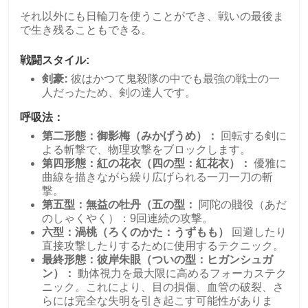
それ以外にも日輪刀を使うことができ、戦いの最後ま
で生き残ることもできる。
戦闘スタイル:
剣豪:
彼はかつて鬼殺隊の中でも最強の戦士の一
人だったため、剣の達人です。
呼吸法：
第二形態：御影梅（みかげうめ）：
回転する剣に
よる斬撃で、物理攻撃をブロックします。
第四形態：紅の花衣（四の型：紅花衣）：
優雅に
曲線を描きながら繰り広げられる一刀一刀の斬
撃。
第五型：無益の牡丹（五の型：
阿陀の賤役（あだ
のしゃくやく）：9回連続の攻撃。
六型：渦桃（ろくのかた：うずもも）
回避したり
直接攻撃したりするために使用するテクニック。
最終形態：彼岸朱眼（ついの型：ヒガンシュガ
ン）：
動体視力を最大限に高めるフォーカステク
ニック。これにより、目の損傷、血管の破裂、さ
らには完全な失明を引き起こす可能性がありま