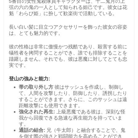
5番目の女性鬼殺隊員キャラクターは、十二鬼月の上
弦の六の鬼の一人として知られる妲己です。彼女は花
魁「わらび姫」に扮して歓楽街で活動している。
長い白い髪に目立つアクセサリーを飾った彼女の容姿
は、とても魅力的です。
彼の性格は非常に傲慢かつ残酷であり、殺害する前に
犠牲者を拷問することができ、誰でも排除することを
躊躇しません。それでも、彼は悪魔に対してとても忠
実です。
登山の強みと能力:
帯の取り外し方
彼はサッシュを作成し、制御し
て、人間を攻撃したり、防御したり、誘拐したり
することができます。さらに、このサッシュは遠
距離攻撃にも使用できます。
強化された再生:
上級悪魔である彼は、深刻な怪
我から回復できる急速な再生能力を持っていま
す。
通話の結合:
兄（牛太郎）と融合することで、鬼
を倒す際の強さと戦闘能力を高めることができ