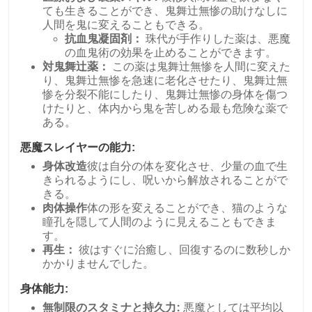
ても生きることができ、鬼舞辻無惨の助けなしに
人間を鬼に変えることもできる。
抗血鬼凝固剤：
珠代が手作りした薬は、悪魔
の血鬼術の効果を止めることができます。
対鬼舞辻薬：
この薬は鬼舞辻無惨を人間に変えた
り、鬼舞辻無惨を急速に老化させたり、鬼舞辻無
惨を分裂不能にしたり、鬼舞辻無惨の身体を傷つ
けたりと、体内から鬼を苦しめる最も危険な薬で
ある。
悪魔スレイヤーの能力:
身体改造
彼は自分の体を変化させ、少量の血で生
きられるようにし、呪いから解放されることがで
きる。
肉体操作
体の形を変えることができ、猫のような
瞳孔を隠して人間のように見えることもできま
す。
再生：
彼はすぐに治癒し、回復するのに数秒しか
かかりませんでした。
身体能力:
無制限のスタミナと持久力:
悪魔としては平均以