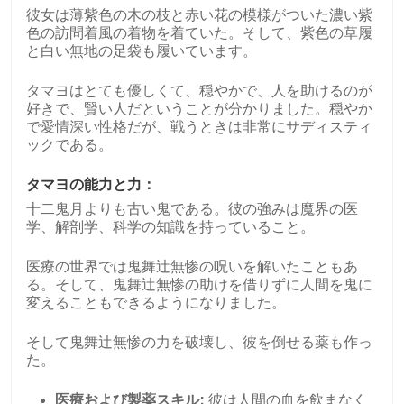
彼女は薄紫色の木の枝と赤い花の模様がついた濃い紫
色の訪問着風の着物を着ていた。そして、紫色の草履
と白い無地の足袋も履いています。
タマヨはとても優しくて、穏やかで、人を助けるのが
好きで、賢い人だということが分かりました。穏やか
で愛情深い性格だが、戦うときは非常にサディスティ
ックである。
タマヨの能力と力：
十二鬼月よりも古い鬼である。彼の強みは魔界の医
学、解剖学、科学の知識を持っていること。
医療の世界では鬼舞辻無惨の呪いを解いたこともあ
る。そして、鬼舞辻無惨の助けを借りずに人間を鬼に
変えることもできるようになりました。
そして鬼舞辻無惨の力を破壊し、彼を倒せる薬も作っ
た。
医療および製薬スキル:
彼は人間の血を飲まなく