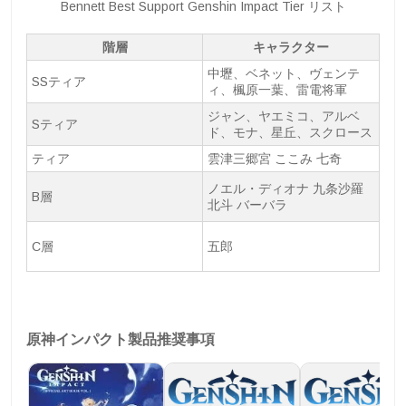
Bennett Best Support Genshin Impact Tier リスト
階層
キャラクター
中壢、ベネット、ヴェンテ
SSティア
ィ、楓原一葉、雷電将軍
ジャン、ヤエミコ、アルベ
Sティア
ド、モナ、星丘、スクロース
ティア
雲津三郷宮 ここみ 七奇
ノエル・ディオナ 九条沙羅
B層
北斗 バーバラ
C層
五郎
原神インパクト製品推奨事項