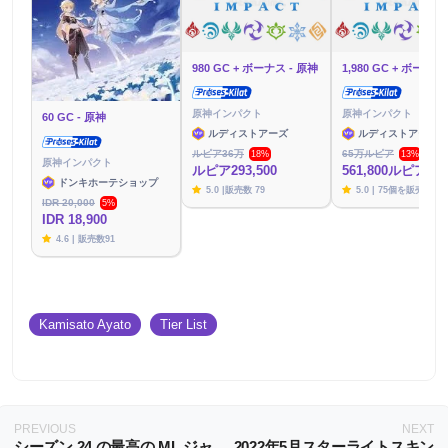
980 GC + ボーナス - 原神
原神インパクト
原神インパクト
60 GC - 原神
ルディストアーズ
ルディストアーズ
ルピア36万
65万ルピア
18%
13%
原神インパクト
ルピア293,500
561,800ルピア
ドンキホーテショップ
5.0 |販売数 79
5.0 | 75個を販売
IDR 20,000
5%
IDR 18,900
4.6 | 販売数91
Kamisato Ayato
Tier List
PREVIOUS
NEXT
シーズン 24 の最高の ML ジャ
2022年5月スターライトスキン