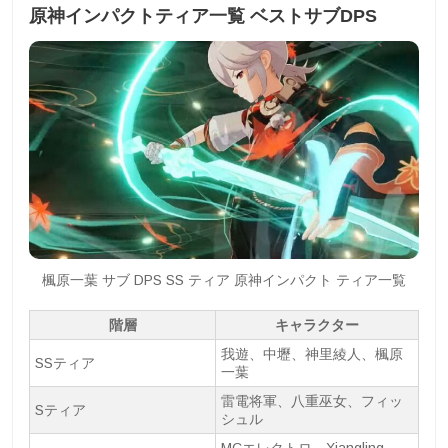
原神インパクトティア一覧 ベストサブDPS
楓原一葉 サブ DPS SS ティア 原神インパクト ティア一覧
階層
キャラクター
我遊、中壢、神里綾人、楓原
SSティア
一葉
雷電将軍、八重巫女、フィッ
Sティア
シュル
MCエレクトロ、Xiangling、