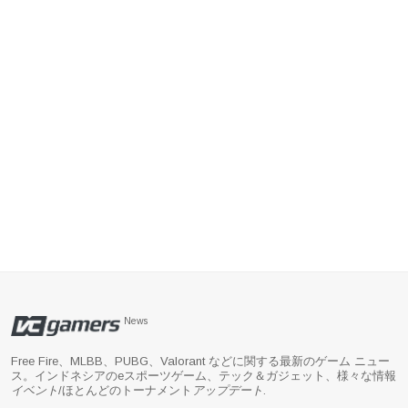
News
Free Fire、MLBB、PUBG、Valorant などに関する最新のゲーム ニュー
ス。インドネシアのeスポーツゲーム、テック＆ガジェット、様々な情報
イベント
/ほとんどのトーナメント
アップデート
.