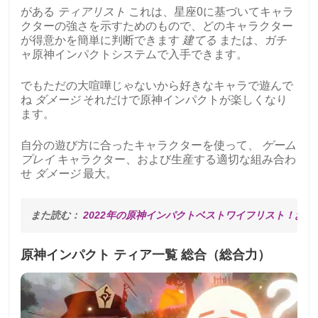
がある
ティアリスト
これは、星座0に基づいてキャラ
クターの強さを示すためのもので、どのキャラクター
が得意かを簡単に判断できます
建てる
または、ガチ
ャ原神インパクトシステムで入手できます。
でもただの大喧嘩じゃないから好きなキャラで遊んで
ね
ダメージ
それだけで原神インパクトが楽しくなり
ます。
自分の遊び方に合ったキャラクターを使って、
ゲーム
プレイ
キャラクター、および生産する適切な組み合わ
せ
ダメージ
最大。
また読む： 
2022年の原神インパクトベストワイフリスト！お気
原神インパクト ティア一覧 総合（総合力）