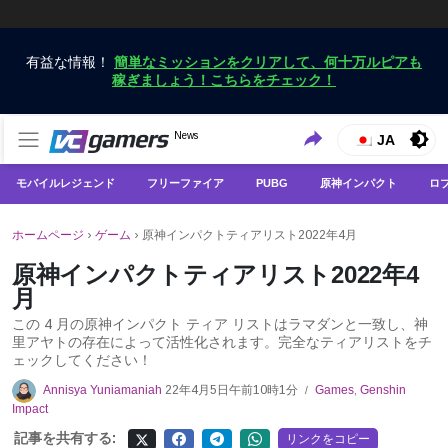
有益な情報！
簡単なミッションをクリアして、何十万ルピアも
稼ぎましょう！こちらをチェック！
VCGamersだけで最新のゲームニュースを入手
News
VCGamers ニュース
JA
モバイルレジェンド
フリーファイア
PUBG
原神インパクト
ロ
ホームページ
›
ゲーム
›
原神インパクトティアリスト2022年4月
原神インパクトティアリスト2022年4
月
この 4 月の原神インパクト ティア リストはラマダンと一致し、神
里アヤトの存在によって活性化されます。完全なティアリストをチ
ェックしてください！
Annisya Yuniamaniah
22年4月5日午前10時1分
Games
,
Genshin
/
Impact
記事を共有する:
リンクをコピー