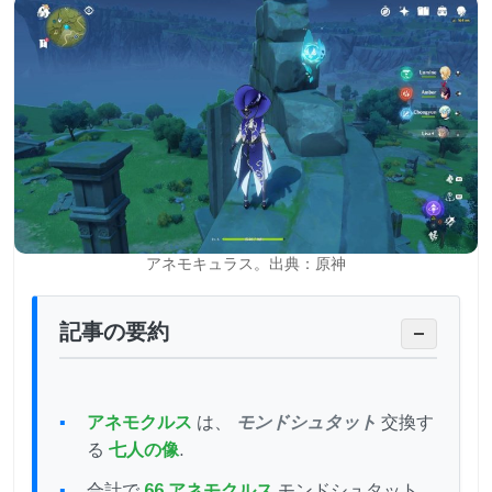
アネモキュラス。出典：原神
記事の要約
−
アネモクルス
は、
モンドシュタット
交換す
る
七人の像
.
合計で
66 アネモクルス
モンドシュタット