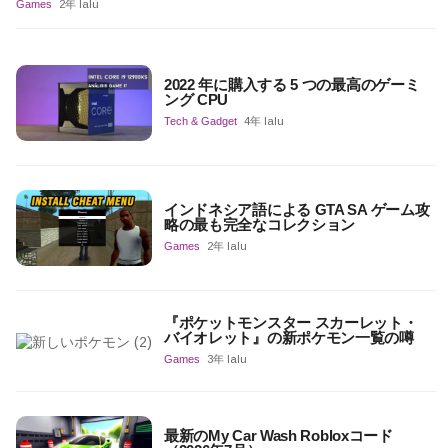
Games
2年 lalu
2022 年に購入する 5 つの最高のゲーミ
ング CPU
Tech & Gadget
4年 lalu
インドネシア語による GTA SA ゲーム攻
略の最も完全なコレクション
Games
2年 lalu
『ポケットモンスター スカーレット・
バイオレット』の新ポケモン一覧の噂
Games
3年 lalu
最新のMy Car Wash Robloxコード