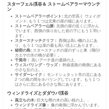
スターフェル渓谷＆
ストームベアラーマウンテ
ン
ストームベアラーポイント:
北の空高く
ウェイポ
イント
; もう 1 つは北東の崖の端にあります。.
ストームベアラー山脈:
北側の崖の近くに浮かん
でいます。西側の張り出した岩の下にもう 1 羽い
ます。.
スタースナッチクリフ：
西側は高い棚の上にあ
り、もう 1 つは崖の最も高い頂上にあります。.
秘密の島:
スタースナッチの崖のずっと東（飛行/
カエヤの氷の橋が必要）。.
千風寺：
高いアーチ道の遺跡の上。.
ウィスパリング・ウッズ：
幹線道路の南側にある
小さな丘の上。.
サイダーレイク：
モンドシュタット市の北にある
2 つの島の間をホバリングしています。もう 1 つ
はさらに北にある小さな島にあります。.
ウィンドライズとダダウパ渓谷
風立ちの木:
巨大な樫の木の高い枝の上。.
ウィンドライズ像：
像の南側に浮かんでいます。