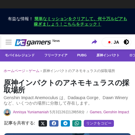
有益な情報！
簡単なミッションをクリアして、何十万ルピアも
稼ぎましょう！こちらをチェック！
VCGamersだけで最新のゲームニュースを入手
News
VCGamers ニュース
JA
モバイルレジェンド
フリーファイア
PUBG
原神インパクト
ロ
ホームページ
›
ゲーム
›
原神インパクトのアネモキュラスの採取場所
原神インパクトのアネモキュラスの採
取場所
Genshin Impact Anemoculus は、Dadaupa Gorge、Dawn Winery
など、いくつかの場所に分散して存在します。
Annisya Yuniamaniah
5月3日26日12時58分
Games
,
Genshin Impact
/
記事を共有する:
リンクをコピー