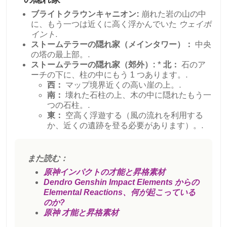
ブライトクラウンキャニオン:
崩れた岩の山の中
に、もう一つは近くに高く浮かんでいた
ウェイポ
イント
.
ストームテラーの隠れ家（メインタワー）：
中央
の塔の最上部。.
ストームテラーの隠れ家（郊外）:
*
北：
石のア
ーチの下に、柱の中にもう 1 つあります。.
西：
マップ境界近くの高い崖の上。.
南：
壊れた石柱の上、木の中に隠れたもう一
つの石柱。.
東：
空高く浮遊する（風の流れを利用する
か、近くの遺跡を登る必要があります）。.
また読む：
原神インパクトの才能と昇格素材
Dendro Genshin Impact Elements からの
Elemental Reactions、何が起こっている
のか?
原神 才能と昇格素材