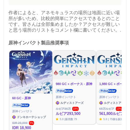
作者によると、アネモキュラスの場所は地面に近い場
所が多いため、比較的簡単にアクセスできるとのこと
です。皆さんは全部集めましたか？アクセスが難しい
と思う場所のリストをコメント欄に書いてください。.
原神インパクト製品推奨事項
980 GC + ボーナス - 原神
原神インパクト
原神インパクト
60 GC - 原神
ルディストアーズ
ルディストアーズ
ルピア36万
65万ルピア
18%
13%
原神インパクト
ルピア293,500
561,800ルピア
ドンキホーテショップ
5.0 |販売数 79
5.0 | 75個を販売
IDR 20,000
5%
IDR 18,900