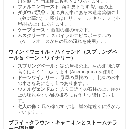
川を渡った南東側にももう 1 つあります。.
ファルコンコースト:
海を見下ろす高い崖の上。.
ダダウパ渓谷：
湖の真ん中にある木造建築物の上
（剣の墓地）。残りはヒリチャール キャンプ（小
屋/柱の上）にあります。.
ケープオース：
西側の崖の端の下。.
ムスクリーフ：
スパイラルアビスポータルの上
（ケープオースからの風の流れを使用）。.
ウィンドウェイル・ハイランド（スプリングベ
ール＆ドーン・ワイナリー）
スプリングベール：
家の屋根の上、村の北側の空
高くにもう 1 つあります (Anemograna を使用)。.
ドーンワイナリー：
母屋の屋根の上、北東の水中
の小さな島にもう 1 つあります。.
ウォルヴェンドム：
入り口近くの石柱の上。崖の
上の壊れやすい岩の後ろにもう 1 つ隠れていま
す。.
七人の像：
風の像のすぐ北、崖の端近くに浮かん
でいます。.
ブライトクラウン・キャニオンとストームテラ
ーの隠れ家