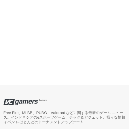
News
Free Fire、MLBB、PUBG、Valorant などに関する最新のゲーム ニュー
ス。インドネシアのeスポーツゲーム、テック＆ガジェット、様々な情報
イベント
/ほとんどのトーナメント
アップデート
.