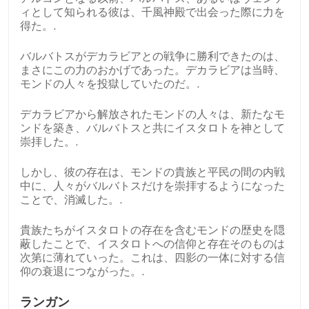
ィとして知られる彼は、千風神殿で出会った際に力を
得た。.
バルバトスがデカラビアとの戦争に勝利できたのは、
まさにこの力のおかげであった。デカラビアは当時、
モンドの人々を投獄していたのだ。.
デカラビアから解放されたモンドの人々は、新たなモ
ンドを築き、バルバトスと共にイスタロトを神として
崇拝した。.
しかし、彼の存在は、モンドの貴族と平民の間の内戦
中に、人々がバルバトスだけを崇拝するようになった
ことで、消滅した。.
貴族たちがイスタロトの存在を含むモンドの歴史を隠
蔽したことで、イスタロトへの信仰と存在そのものは
次第に薄れていった。これは、四影の一体に対する信
仰の衰退につながった。.
ランガン