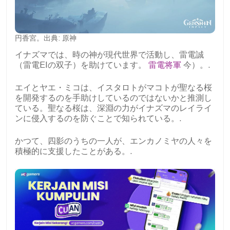
円香宮。出典: 原神
イナズマでは、時の神が現代世界で活動し、雷電誠
（雷電EIの双子）を助けています。
雷電将軍
今）。.
エイとヤエ・ミコは、イスタロトがマコトが聖なる桜
を開発するのを手助けしているのではないかと推測し
ている。聖なる桜は、深淵の力がイナズマのレイライ
ンに侵入するのを防ぐことで知られている。.
かつて、四影のうちの一人が、エンカノミヤの人々を
積極的に支援したことがある。.