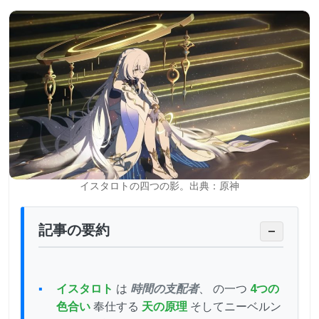
イスタロトの四つの影。出典：原神
記事の要約
−
イスタロト
は
時間の支配者
、 の一つ
4つの
色合い
奉仕する
天の原理
そしてニーベルン