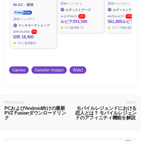
原神インパクト
原神インパクト
60 GC - 原神
ルディストアーズ
ルディストアーズ
ルピア36万
65万ルピア
18%
13%
原神インパクト
ルピア293,500
561,800ルピア
ドンキホーテショップ
5.0 |販売数 79
5.0 | 75個を販売
IDR 20,000
5%
IDR 18,900
4.6 | 販売数91
Games
Genshin Impact
Web2
PREVIOUS
NEXT
PCおよびAndroid向けの最新
モバイルレジェンドにおける
PVZ Fusionダウンロードリン
恋人とは？ モバイルレジェン
ク
ドのアフィニティ機能を解説