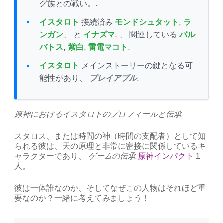
グ族との戦い。.
イスタロト
接続済み
モンドシュタット
,
ラ
ンガン
、 と
イナズマ
, 、 関連している
バル
バトス
,
紫白
,
雷電マコト
.
イスタロト
メインストーリーの鍵となる可
能性があり、
プレイアブル
.
原神におけるイスタロトのプロフィールと伝承
スタロス、または時間の神（時間の支配者）として知
られる彼は、天の原理と非常に密接に関係しているキ
ャラクターであり、
ゲームの伝承
原神インパクト
1
人。
彼は一体誰なのか、そしてなぜこの人物はそれほど重
要なのか？一緒に考えてみましょう！