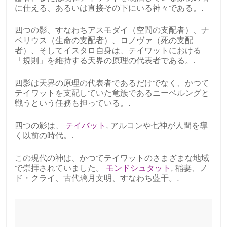
に仕える、あるいは直接その下にいる神々である。.
四つの影、すなわちアスモダイ（空間の支配者）、ナ
ベリウス（生命の支配者）、ロノヴァ（死の支配
者）、そしてイスタロ自身は、テイワットにおける
「規則」を維持する天界の原理の代表者である。.
四影は天界の原理の代表者であるだけでなく、かつて
テイワットを支配していた竜族であるニーベルングと
戦うという任務も担っている。.
四つの影は、
テイバット
, アルコンや七神が人間を導
く以前の時代。.
この現代の神は、かつてテイワットのさまざまな地域
で崇拝されていました。
モンドシュタット
, 稲妻、ノ
ド・クライ、古代璃月文明、すなわち藍干。.