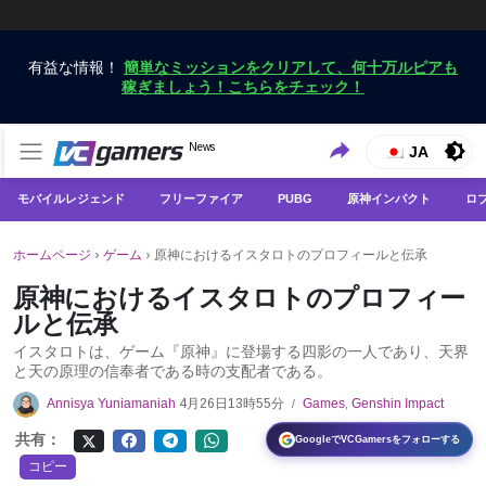
有益な情報！
簡単なミッションをクリアして、何十万ルピアも
稼ぎましょう！こちらをチェック！
VCGamersだけで最新のゲームニュースを入手
News
VCGamers ニュース
JA
モバイルレジェンド
フリーファイア
PUBG
原神インパクト
ロ
ホームページ
›
ゲーム
›
原神におけるイスタロトのプロフィールと伝承
原神におけるイスタロトのプロフィー
ルと伝承
イスタロトは、ゲーム『原神』に登場する四影の一人であり、天界
と天の原理の信奉者である時の支配者である。
Annisya Yuniamaniah
4月26日13時55分
Games
,
Genshin Impact
/
共有：
GoogleでVCGamersをフォローする
コピー