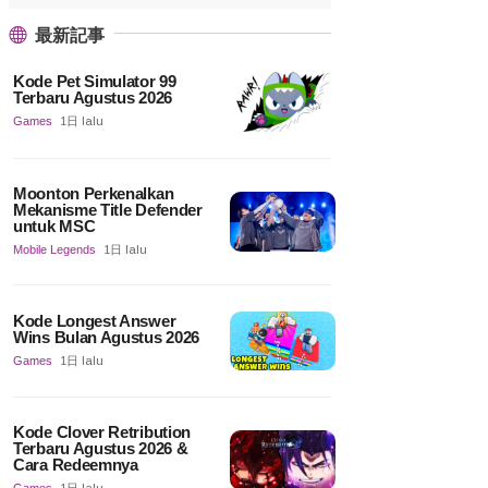
最新記事
Kode Pet Simulator 99
Terbaru Agustus 2026
Games
1日 lalu
Moonton Perkenalkan
Mekanisme Title Defender
untuk MSC
Mobile Legends
1日 lalu
Kode Longest Answer
Wins Bulan Agustus 2026
Games
1日 lalu
Kode Clover Retribution
Terbaru Agustus 2026 &
Cara Redeemnya