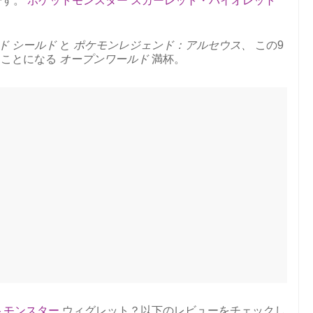
です。
ポケットモンスター スカーレット・バイオレット
ド シールド
と
ポケモンレジェンド：アルセウス、
この9
ぐことになる
オープンワールド
満杯。
トモンスター
ウィグレット？以下のレビューをチェックし