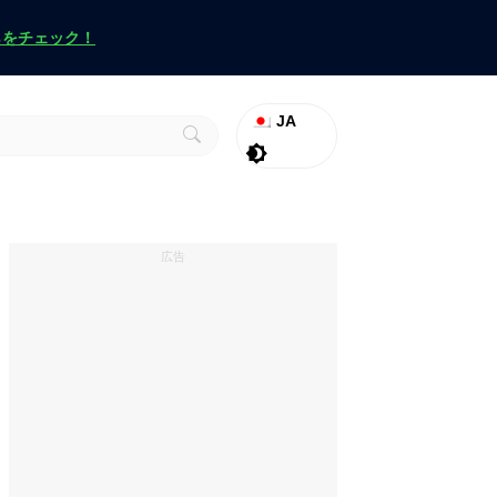
らをチェック！
JA
ラグナロク
Promo
ヴァロラント
広告