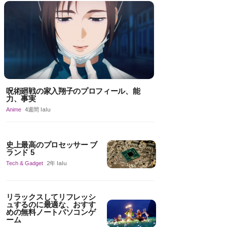
呪術廻戦の家入翔子のプロフィール、能
力、事実
Anime
4週間 lalu
史上最高のプロセッサー ブ
ランド 5
Tech & Gadget
2年 lalu
リラックスしてリフレッシ
ュするのに最適な、おすす
めの無料ノートパソコンゲ
ーム