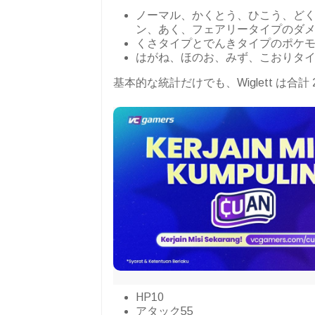
ノーマル、かくとう、ひこう、ど
ン、あく、フェアリータイプのダ
くさタイプとでんきタイプのポケ
はがね、ほのお、みず、こおりタ
基本的な統計だけでも、Wiglett は
HP10
アタック55