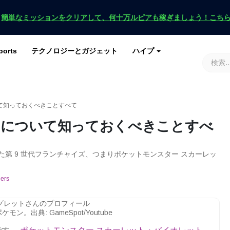
！
簡単なミッションをクリアして、何十万ルピアも稼ぎましょう！こち
ports
テクノロジーとガジェット
ハイプ
ースを入手
ース
G
原神インパクト
ロブロックス
マインクラフト
土田 2
て知っておくべきことすべて
ンについて知っておくべきことすべ
表された第 9 世代フランチャイズ、つまりポケットモンスター スカーレッ
ers
ン。出典: GameSpot/Youtube