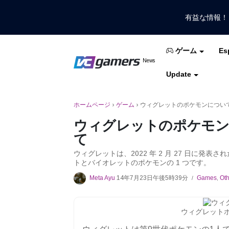
有益な情報
Es
ゲーム
VCGamersだけで最新のゲームニュ
News
VCGamers ニュ
Update
モバイルレジェンド
フリーファイア
PUB
ホームページ
›
ゲーム
›
ウィグレットのポケモンについ
ウィグレットのポケモ
て
ウィグレットは、2022 年 2 月 27 日に発
トとバイオレットのポケモンの 1 つです。
Meta Ayu
14年7月23日午後5時39分
Games
,
Oth
/
ウィグレットポケモ