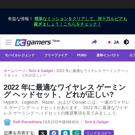
有益な情報！
簡単なミッションをクリアして、何十万ルピアも
稼ぎましょう！こちらをチェック！
VCGamersだけで最新のゲームニュースを入手
News
VCGamers ニュース
JA
モバイルレジェンド
フリーファイア
PUBG
原神インパクト
ロ
ホームページ
›
Tech & Gadget
›
2022 年に最適なワイヤレス ゲーミング ヘッ
ドセット、どれが正しい?
2022 年に最適なワイヤレス ゲーミン
グ ヘッドセット、どれが正しい?
HyperX、Logitech、Razer、および Corsair には、一連のワイヤレ
ス ゲーミング ヘッドセットがあります。 2022 年に最適なワイヤ
レス ゲーミング ヘッドセットの推奨事項を見てみましょう。
Rafli Ramadhana
18月22日午後5時43分
Tech & Gadget
/
記事を共有する:
リンクをコピー