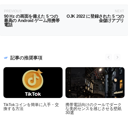
PREVIOUS
NEXT
90 Hz の画面を備えた 5 つの
OJK 2022 に登録された 5 つの
最高の Android ゲーム用携帯
金儲けアプリ
電話
記事の推奨事項
TikTokコインを簡単に入手・交
携帯電話向けのクールでダーク
換する方法
な美的センスを感じさせる壁紙
30選