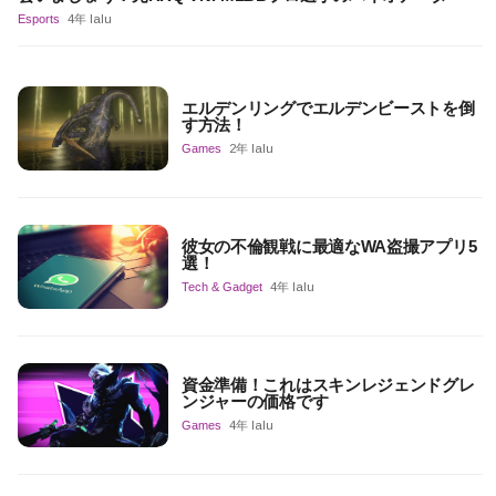
Esports
4年 lalu
エルデンリングでエルデンビーストを倒
す方法！
Games
2年 lalu
彼女の不倫観戦に最適なWA盗撮アプリ5
選！
Tech & Gadget
4年 lalu
資金準備！これはスキンレジェンドグレ
ンジャーの価格です
Games
4年 lalu