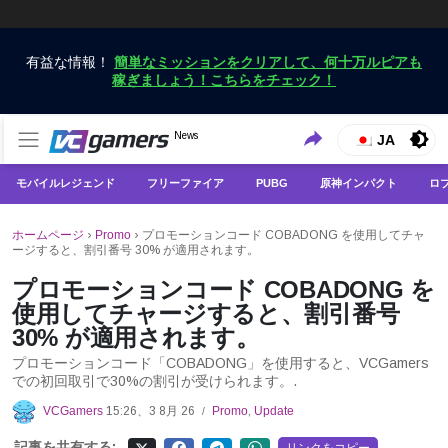
有益な情報！
簡単なミッションをクリアして、何十万ルピアも
稼ぎましょう！こちらをチェック！
VCGamersだけで最新のゲームニュースを入手
News
VCGamers ニュース
JA
モバイルレジェンド
フリーファイア
PUBG
原神インパクト
ロ
ホームページ
›
Promo
›
プロモーションコード COBADONG を使用してチャ
ージすると、割引番号 30% が適用されます。
プロモーションコード COBADONG を
使用してチャージすると、割引番号
30% が適用されます。
プロモーションコード「COBADONG」を使用すると、VCGamers
での初回取引で30%の割引が受けられます。.
VCGamers
15:26、3 8月 26
Promo
,
Update
/
記事を共有する: