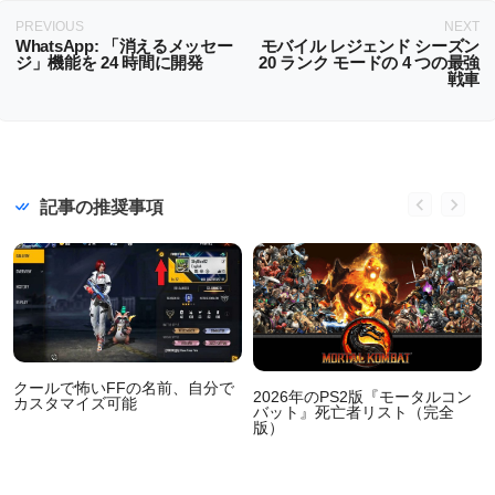
PREVIOUS
NEXT
WhatsApp: 「消えるメッセー
モバイル レジェンド シーズン
ジ」機能を 24 時間に開発
20 ランク モードの 4 つの最強
戦車
記事の推奨事項
クールで怖いFFの名前、自分で
2026年のPS2版『モータルコン
カスタマイズ可能
バット』死亡者リスト（完全
版）