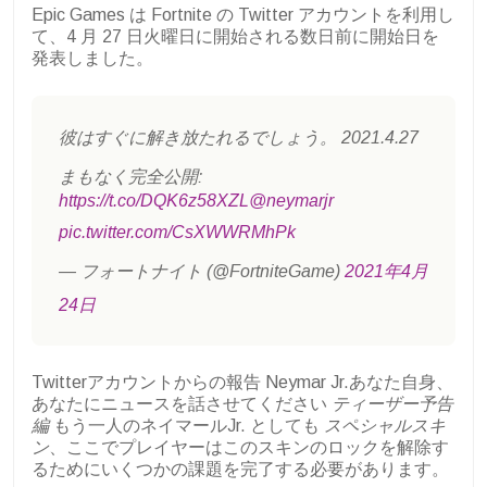
Epic Games は Fortnite の Twitter アカウントを利用し
て、4 月 27 日火曜日に開始される数日前に開始日を
発表しました。
彼はすぐに解き放たれるでしょう。 2021.4.27
まもなく完全公開:
https://t.co/DQK6z58XZL
@neymarjr
pic.twitter.com/CsXWWRMhPk
— フォートナイト (@FortniteGame)
2021年4月
24日
Twitterアカウントからの報告 Neymar Jr.あなた自身、
あなたにニュースを話させてください
ティーザー予告
編
もう一人のネイマールJr.
としても
スペシャルスキ
ン
、ここでプレイヤーはこのスキンのロックを解除す
るためにいくつかの課題を完了する必要があります。