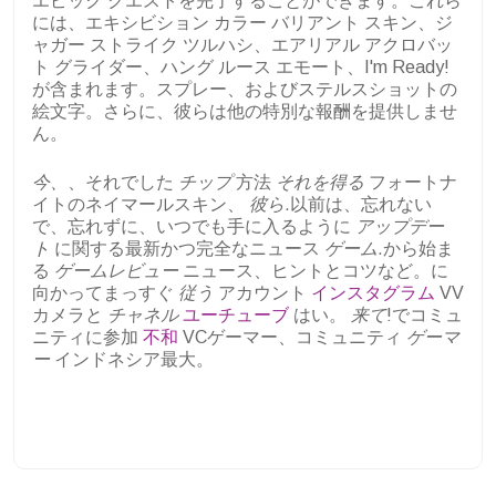
エピック クエストを完了することができます。これら
には、エキシビション カラー バリアント スキン、ジ
ャガー ストライク ツルハシ、エアリアル アクロバッ
ト グライダー、ハング ルース エモート、I'm Ready!
が含まれます。スプレー、およびステルスショットの
絵文字。さらに、彼らは他の特別な報酬を提供しませ
ん。
今、
、それでした
チップ
方法
それを得る
フォートナ
イトのネイマールスキン、
彼ら
.以前は、忘れない
で、忘れずに、いつでも手に入るように
アップデー
ト
に関する最新かつ完全なニュース
ゲーム
.から始ま
る
ゲームレビュー
ニュース、ヒントとコツなど。に
向かってまっすぐ
従う
アカウント
インスタグラム
VV
カメラと
チャネル
ユーチューブ
はい。
来て
!でコミュ
ニティに参加
不和
VCゲーマー、コミュニティ
ゲーマ
ー
インドネシア最大。