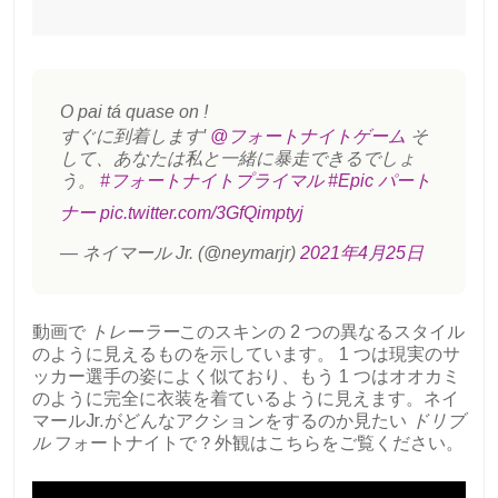
O pai tá quase on !
すぐに到着します'
@フォートナイトゲーム
そ
して、あなたは私と一緒に暴走できるでしょ
う。
#フォートナイトプライマル
#Epic パート
ナー
pic.twitter.com/3GfQimptyj
— ネイマール Jr. (@neymarjr)
2021年4月25日
動画で
トレーラー
このスキンの 2 つの異なるスタイル
のように見えるものを示しています。 1 つは現実のサ
ッカー選手の姿によく似ており、もう 1 つはオオカミ
のように完全に衣装を着ているように見えます。ネイ
マールJr.がどんなアクションをするのか見たい
ドリブ
ル
フォートナイトで？外観はこちらをご覧ください。