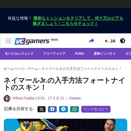
有益な情報！
簡単なミッションをクリアして、何十万ルピアも
稼ぎましょう！こちらをチェック！
VCGamersだけで最新のゲームニュースを入手
News
VCGamers ニュース
JA
モバイルレジェンド
フリーファイア
PUBG
原神インパクト
ロ
ホームページ
›
ゲーム
›
ネイマールJr.の入手方法フォートナイトのスキン！
ネイマールJr.の入手方法フォートナイ
トのスキン！
Hillma Fadilla
14:00、27 4 月 21
Games
/
記事を共有する:
リンクをコピー