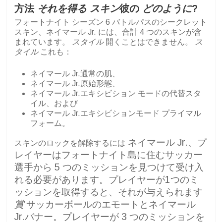
方法
それを得る
スキン
彼の
どのように
?
フォートナイト シーズン 6 バトルパスのシークレット
スキン、ネイマール Jr. には、合計 4 つのスキンが含
まれています。
スタイル
開くことはできません。
ス
タイル
これも：
ネイマール Jr.通常の肌、
ネイマール Jr.原始形態、
ネイマール Jr.エキシビション モードの代替スタ
イル、および
ネイマール Jr.エキシビションモード プライマル
フォーム。
ネイマール Jr.、プ
スキンのロックを解除するには
レイヤーはフォートナイト島に住むサッカー
選手から 5 つのミッションを見つけて受け入
れる必要があります。プレイヤーが1つのミ
ッションを取得すると、それが与えられます
賞
サッカーボールのエモートとネイマール
Jr.バナー。プレイヤーが 3 つのミッションを