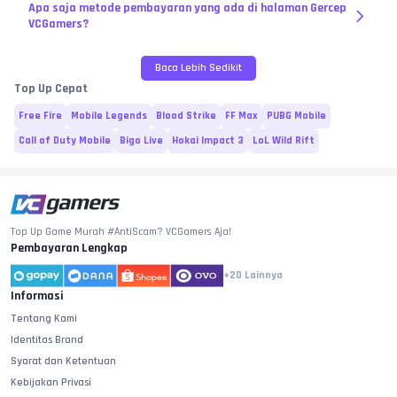
Apa saja metode pembayaran yang ada di halaman Gercep
VCGamers?
Baca Lebih Sedikit
Top Up Cepat
Free Fire
Mobile Legends
Blood Strike
FF Max
PUBG Mobile
Call of Duty Mobile
Bigo Live
Hokai Impact 3
LoL Wild Rift
Top Up Game Murah #AntiScam? VCGamers Aja!
Pembayaran Lengkap
+20
Lainnya
Informasi
Tentang Kami
Identitas Brand
Syarat dan Ketentuan
Kebijakan Privasi