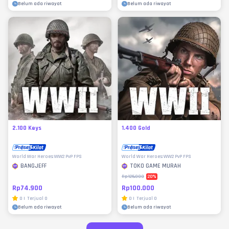
Belum ada riwayat
Belum ada riwayat
2.100 Keys
1.400 Gold
World War Heroes: WW2 PvP FPS
World War Heroes: WW2 PvP FPS
BANGJEFF
TOKO GAME MURAH
20
%
Rp125.000
Rp74.900
Rp100.000
0
|
Terjual
0
0
|
Terjual
0
Belum ada riwayat
Belum ada riwayat