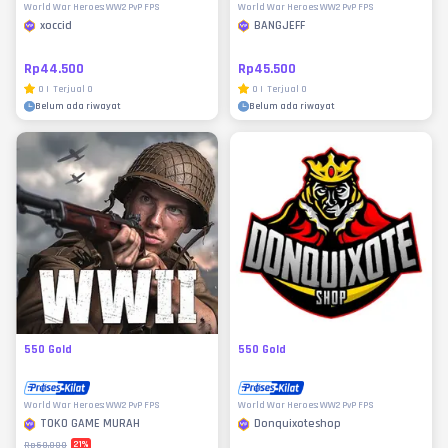
World War Heroes: WW2 PvP FPS
World War Heroes: WW2 PvP FPS
xoccid
BANGJEFF
Rp44.500
Rp45.500
0
|
Terjual
0
0
|
Terjual
0
Belum ada riwayat
Belum ada riwayat
550 Gold
550 Gold
World War Heroes: WW2 PvP FPS
World War Heroes: WW2 PvP FPS
TOKO GAME MURAH
Donquixoteshop
21
%
Rp60.000