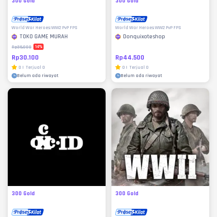
300 Gold
300 Gold
World War Heroes: WW2 PvP FPS
World War Heroes: WW2 PvP FPS
TOKO GAME MURAH
Donquixoteshop
14
%
Rp35.000
Rp30.100
Rp44.500
0
|
Terjual
0
0
|
Terjual
0
Belum ada riwayat
Belum ada riwayat
300 Gold
300 Gold