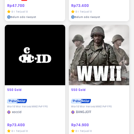
Rp47.700
Rp73.400
0
|
Terjual
0
0
|
Terjual
0
Belum ada riwayat
Belum ada riwayat
550 Gold
550 Gold
World War Heroes: WW2 PvP FPS
World War Heroes: WW2 PvP FPS
xoccid
BANGJEFF
Rp73.400
Rp74.900
0
|
Terjual
0
0
|
Terjual
0