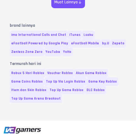
Muat Lainnya
brand lainnya
imo International Calls and Chat
iTunes
i.saku
eFootball Powered by Google Play
eFootball Mobile
by.U
Zepeto
Zenless Zone Zero
YouTube
YoHo
Termurah hari ini
Robux 5 Hari Roblox
Voucher Roblox
Akun Game Roblox
Game Coins Roblox
Top Up Via Login Roblox
Game Key Roblox
Item dan Skin Roblox
Top Up Game Roblox
DLC Roblox
Top Up Game Arena Breakout