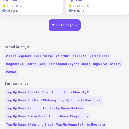
Rp10.000
Rp10.300
5
|
Terjual
22
0
|
Terjual
19
±
35 detik
±
34 detik
Muat Lainnya
brand lainnya
Mobile Legends
PUBG Mobile
Valorant
YouTube
Garena Shell
Ragnarok M Eternal Love
Point Blank Beyond Limits
Bigo Live
Steam
Roblox
Termurah hari ini
Top Up Game Counter Side
Top Up Game Identity V
Top Up Game Fat Meat Wukong
Top Up Game Aether Gazer
Top Up Game Kingdom Go
Top Up Game Undawn
Top Up Game Crazy Ones
Top Up Game King Legacy
Top Up Game Silver and Blood
Top Up Game Path to Nowhere