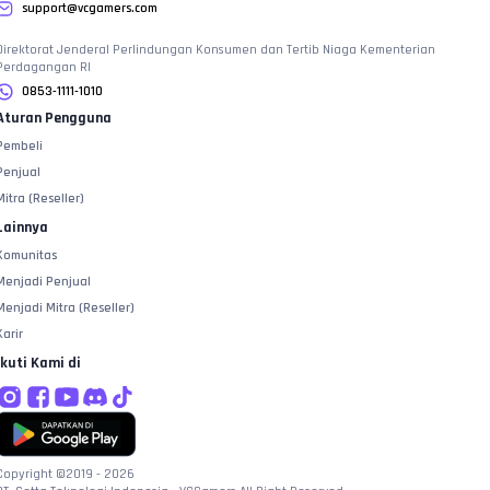
support@vcgamers.com
Direktorat Jenderal Perlindungan Konsumen dan Tertib Niaga Kementerian
Perdagangan RI
0853-1111-1010
Aturan Pengguna
Pembeli
Penjual
Mitra (Reseller)
Lainnya
Komunitas
Menjadi Penjual
Menjadi Mitra (Reseller)
Karir
Ikuti Kami di
Copyright ©2019 -
2026