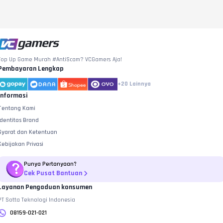
Top Up Game Murah #AntiScam? VCGamers Aja!
Pembayaran Lengkap
+20
Lainnya
Informasi
Tentang Kami
Identitas Brand
Syarat dan Ketentuan
Kebijakan Privasi
Punya Pertanyaan?
Cek Pusat Bantuan
Layanan Pengaduan konsumen
PT Sotta Teknologi Indonesia
08159-021-021