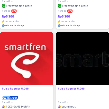
Smartfren
Smartfren
Frozzymagine Store
Frozzymagine Store
24
%
24
%
Rp7.000
Rp7.000
Rp5.300
Rp5.300
0
|
Terjual
0
0
|
Terjual
0
Belum ada riwayat
Belum ada riwayat
Pulsa Reguler 5.000
Pulsa Reguler 5.000
Smartfren
Smartfren
TOKO GAME MURAH
saenshops