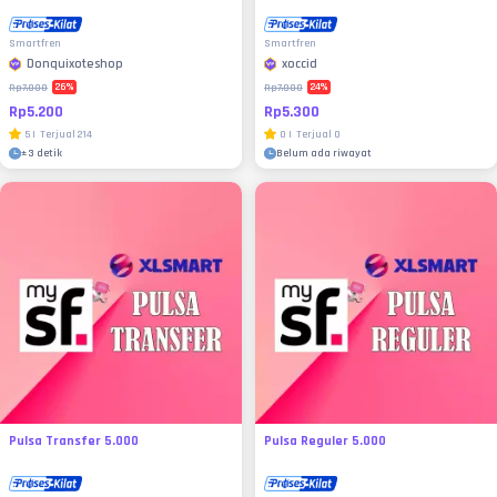
Smartfren
Smartfren
Donquixoteshop
xoccid
26
%
24
%
Rp7.000
Rp7.000
Rp5.200
Rp5.300
5
|
Terjual
214
0
|
Terjual
0
±
3 detik
Belum ada riwayat
Pulsa Transfer 5.000
Pulsa Reguler 5.000