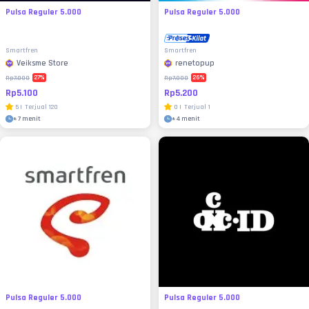
Pulsa Reguler 5.000
Pulsa Reguler 5.000
Smartfren
Smartfren
Veiksme Store
renetopup
27
%
26
%
Rp7.000
Rp7.000
Rp5.100
Rp5.200
5
|
Terjual
120
0
|
Terjual
1
±
7 menit
±
4 menit
Pulsa Reguler 5.000
Pulsa Reguler 5.000