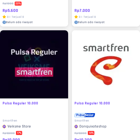
20
%
Rp7.000
Rp5.600
Rp7.000
0
|
Terjual
0
0
|
Terjual
0
Belum ada riwayat
Belum ada riwayat
Pulsa Reguler 10.000
Pulsa Reguler 10.000
Smartfren
Smartfren
Veiksme Store
Donquixoteshop
17
%
14
%
Rp12.000
Rp12.000