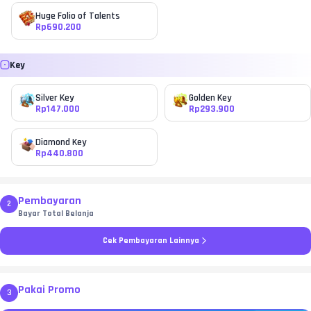
Huge Folio of Talents
Rp
690.200
Key
Silver Key
Golden Key
Rp
147.000
Rp
293.900
Diamond Key
Rp
440.800
Pembayaran
2
Bayar Total Belanja
Cek Pembayaran Lainnya
Pakai Promo
3