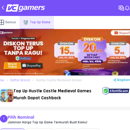
Semua
Top Up Game
Bagikan
me
Daftar Brand
Hustle Castle Medieval Games
Top Up Hustle Castle Medieval Games
Murah Dapat Cashback
Pilih Nominal
1
Jaminan Harga Top Up Game Termurah Buat Kamu!