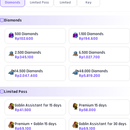
Diamonds
Limited Pass
Limited
Key
Diamonds
500 Diamonds
1.100 Diamonds
Rp
102.600
Rp
194.600
2.500 Diamonds
6.500 Diamonds
Rp
345.100
Rp
1.027.700
14.500 Diamonds
48.000 Diamonds
Rp
2.047.400
Rp
5.819.200
Limited Pass
Goblin Assistant for 15 days
Premium 15 days
Rp
41.500
Rp
58.000
Premium + Goblin 15 days
Goblin Assistant for 30 days
Rp
69.100
Rp
69.100