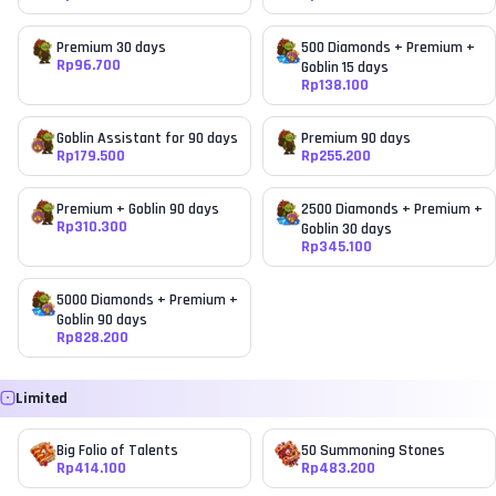
Premium 30 days
500 Diamonds + Premium +
Rp
96.700
Goblin 15 days
Rp
138.100
Goblin Assistant for 90 days
Premium 90 days
Rp
179.500
Rp
255.200
Premium + Goblin 90 days
2500 Diamonds + Premium +
Rp
310.300
Goblin 30 days
Rp
345.100
5000 Diamonds + Premium +
Goblin 90 days
Rp
828.200
Limited
Big Folio of Talents
50 Summoning Stones
Rp
414.100
Rp
483.200