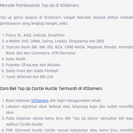
Metode Pembayaran Top Up di VCGamers
Top up gama apapun di VCGamers sangat fleksibel. Banyak pilihan metode
pembayaran yang lengkap banget, yaitu:
Pulsa: XL, AXIS, Indosat, Smartfren
e-Wallet: OVO, DANA, GoPay, LinkAja, ShopeePay dan QRIS
Transfer Bank: BRI, BNI, BSI, BCA, CIMB NIAGA, Maybank, Mandiri, Permata
Bank, dan Neo Commerce, ATM Bersama
Kartu Kredit
Paylater: SPayLater dan Akulaku
Saldo Point dan Saldo Pembeli
Tunai: Alfamart dan BRI Link
Cara Beli Top Up Castle Hustle Termurah di VCGamers
Buka halaman
VCGamers
dan login menggunakan email
Lakukan registrasi akun belanja atau langsung login jika sudah memiliki
akun
Pada halaman utama kamu bisa klik “Top Up Game” kemudian klik logo
aplikasi Castle Hustle
Pilih Diamond Hustle Castle sesuai kebutuhan atau kamu bisa memilih