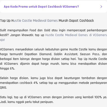
Apa Kode Promo untuk Dapat Cashback VCGamers?
Top Up H
ustle Castle Medieval Games
Murah Dapat Cashback
Sulit mengumpulkan Food dan Gold atau ingin mempercepat perkembangan
kastil? Jangan khawatir, top up
Hustle Castle Medieval Games di VCGamers
aja!
VCGamers menyediakan seluruh kebutuhan game Hustle Castle kamu dengan
harga termurah! Dapatkan Diamond, Goblin Assistant, Season Pass, dan
berbagai item lainnya dengan harga diskon setiap hari. Top Up Hustle Castle
di VCGamers dijamin dapat harga murah, kamu bisa mendapatkan diskon
hingga 6%.
Selain harga diskon, kamu juga bisa dapat keuntungan tambahan dengan
mendapatkan cashback 4% setiap top up menggunakan metode pembayaran
QRIS.
Satu lagi, top up di VCGamers aman dengan jaminan uang kembali 100% ya.
Jadi, kamu nggak perlu takut penipuan.