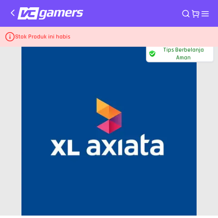
Home
Pulsa dan PLN XL Axiata
Pulsa Transfer 45.000
Stok Produk ini habis
Tips Berbelanja
Aman