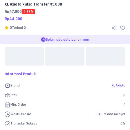
XL Axiata
Pulsa Transfer 45.000
Rp
47.000
6.38
%
Rp
44.000
0
Terjual
0
Belum ada data pengiriman
Informasi Produk
Brand
XL Axiata
Stok
0
Min. Order
1
Waktu Proses
Belum ada riwayat
Transaksi Sukses
0
%