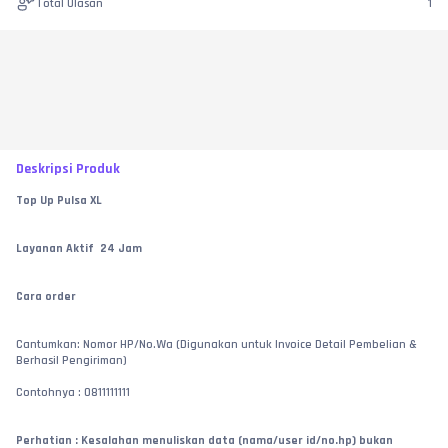
Total Ulasan
1
Deskripsi Produk
Top Up Pulsa XL
Layanan Aktif  24 Jam
Cara order
Cantumkan: Nomor HP/No.Wa (Digunakan untuk Invoice Detail Pembelian & 
Berhasil Pengiriman)
Contohnya : 0811111111
Perhatian : Kesalahan menuliskan data (nama/user id/no.hp) bukan 