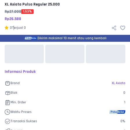
XL Axiata
Pulsa Reguler 25.000
Rp
27.000
1.53
%
Rp
26.588
0
Terjual
0
Dikirim maksimal 10 menit atau uang kembali
Informasi Produk
Brand
XL Axiata
Stok
0
Min. Order
1
Waktu Proses
Transaksi Sukses
0
%