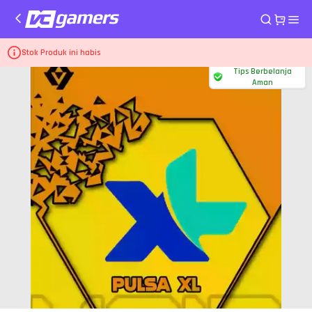
Home
Pulsa dan PLN XL Axiata
Pulsa Reguler 25.000
Stok Produk ini habis
Tips Berbelanja
Aman