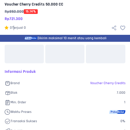
Voucher Cherry Credits
50.000 CC
Rp
850.000
15.14
%
Rp
721.300
0
Terjual
0
Dikirim maksimal 10 menit atau uang kembali
Informasi Produk
Brand
Voucher Cherry Credits
Stok
7.000
Min. Order
1
Waktu Proses
Transaksi Sukses
0
%