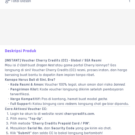
Total Ulasan
1
Deskripsi Produk
[INSTANT] Voucher Cherry Credits (CC) - Global / SEA Resmi
Mau isi 
C-Cash
 buat 
Dragon Nest
 atau game portal Cherry lainnya? Gas 
langsung di sini! Voucher Cherry Credits (CC) resmi, proses instan, dan harga 
bersaing buat bantu lo dapetin item impian tanpa ribet.
Kenapa Harus Beli di Sini, Bre?
Kode Resmi & Aman:
 Voucher 100% legal, akun aman dari risiko 
banned
.
Pengiriman Kilat:
 Kode voucher langsung dikirim setelah pembayaran 
terverifikasi.
Harga Kompetitif:
 Pas di kantong, hemat buat modal 
gacha
.
Full Support:
 Kalau bingung cara 
redeem
, langsung chat gw biar dipandu.
Cara Aktivasi Voucher CC:
Login ke akun lo di website resmi 
cherrycredits.com
.
Pilih menu 
"Top-Up"
.
Pilih metode 
"Cherry Credits Prepaid Card / PIN"
.
Masukkan 
Serial No.
 dan 
Security Code
 yang gw kirim via chat.
Klik 
"Submit"
 dan saldo CC lo bakal langsung bertambah!