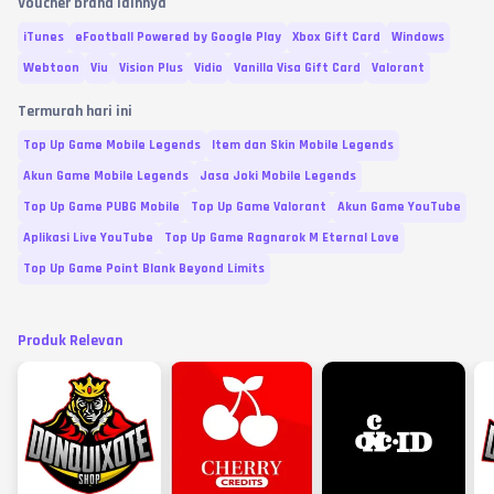
Voucher brand lainnya
iTunes
eFootball Powered by Google Play
Xbox Gift Card
Windows
Webtoon
Viu
Vision Plus
Vidio
Vanilla Visa Gift Card
Valorant
Termurah hari ini
Top Up Game Mobile Legends
Item dan Skin Mobile Legends
Akun Game Mobile Legends
Jasa Joki Mobile Legends
Top Up Game PUBG Mobile
Top Up Game Valorant
Akun Game YouTube
Aplikasi Live YouTube
Top Up Game Ragnarok M Eternal Love
Top Up Game Point Blank Beyond Limits
Produk Relevan